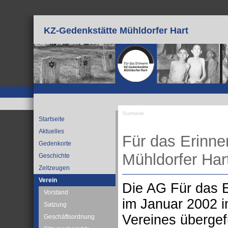
Direkt zum Inhalt
KZ-Gedenkstätte Mühldorfer Hart
Startseite
Startseite
Sie sind hier
Aktuelles
Für das Erinne
Gedenkorte
Mühldorfer Hart
Geschichte
Zeitzeugen
Verein
Die AG Für das 
Vorstand
im Januar 2002 i
Satzung
Vereines übergef
Geschäftsordnung