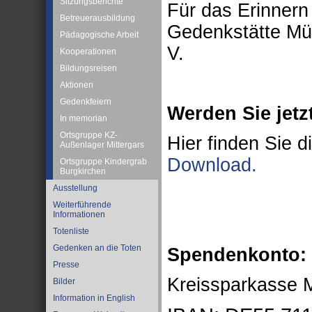
Sitzungsberichte
Für das Erinnern
Betreuerausbildung
Gedenkstätte Müh
Pädagogische Arbeit
V.
Kooperationen
Bildungsreisen
Aktionen
Gedenkfeiern
Werden Sie jetzt
In memorian
Ortsgruppe KZ-
Hier finden Sie d
Außenlager Mittergars
Download.
Ortsgruppe Kindergrab
Burgkirchen
Ausstellung
Weiterführende
Informationen
Totenliste
Gedenken an die Toten
Spendenkonto:
Presse
Kreissparkasse 
Bilder
Information in English