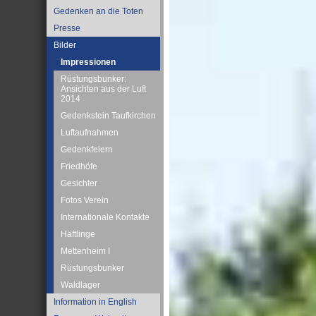
Gedenken an die Toten
Presse
Bilder
Impressionen
Rüstungsbunker:
Ansichten aus der Luft
2014
Gedenkstein Taufkirchen
Luftaufnahmen
Gedenkfeiern
Friedhöfe
Gesichter
Fotos Verein
Internationale Kontakte
Häftlinge
Mettenheim I
Rüstungsbunker
Waldlager
Information in English