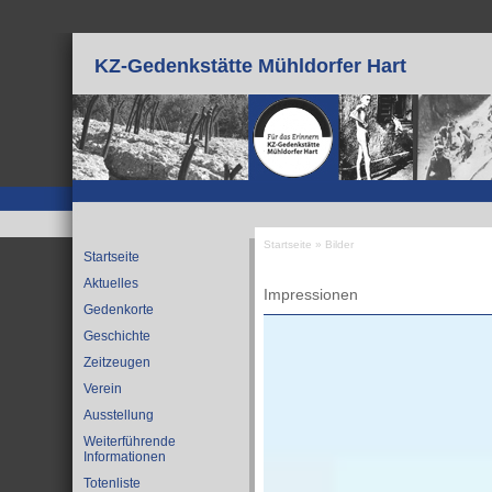
Direkt zum Inhalt
KZ-Gedenkstätte Mühldorfer Hart
Startseite
»
Bilder
Startseite
Sie sind hier
Aktuelles
Impressionen
Gedenkorte
Geschichte
Zeitzeugen
Verein
Ausstellung
Weiterführende
Informationen
Totenliste