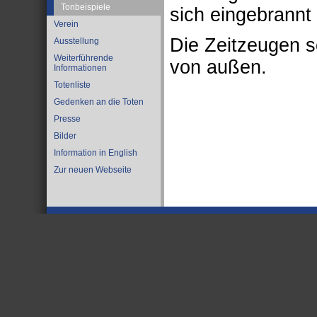
Tonbeispiele
sich eingebrannt
Verein
Die Zeitzeugen s
Ausstellung
Weiterführende
von außen.
Informationen
Totenliste
Gedenken an die Toten
Presse
Bilder
Information in English
Zur neuen Webseite