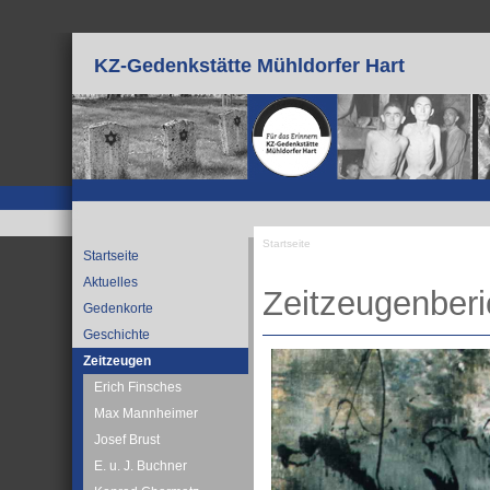
Direkt zum Inhalt
KZ-Gedenkstätte Mühldorfer Hart
Startseite
Startseite
Sie sind hier
Aktuelles
Zeitzeugenberi
Gedenkorte
Geschichte
Zeitzeugen
Erich Finsches
Max Mannheimer
Josef Brust
E. u. J. Buchner