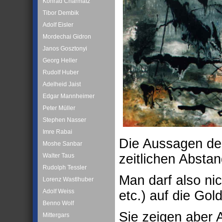
Konrad Charmatz
Tibor Dembik
Adolf Eisler
Mordechai Gidron
Janos Gosztonyi
Georg Heller
Rudolf Huber
Adelheid Jaist
Edgar Mannheimer
Peter Müller
Stephen Nasser
Imre Rabai
Die Aussagen der
Moshe Sanbar
zeitlichen Absta
Walter Taus
Rudolph Tessler
Man darf also ni
Lorenz Wastlhuber
Adolf Weiss
etc.) auf die Go
Benno Wolf
Sie zeigen aber
Mittergars