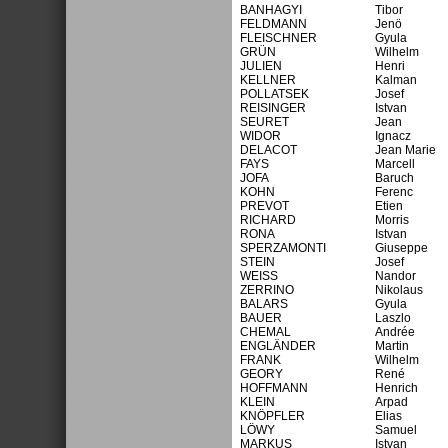
BANHAGYI
Tibor
FELDMANN
Jenö
FLEISCHNER
Gyula
GRÜN
Wilhelm
JULIEN
Henri
KELLNER
Kalman
POLLATSEK
Josef
REISINGER
Istvan
SEURET
Jean
WIDOR
Ignacz
DELACOT
Jean Marie
FAYS
Marcell
JOFA
Baruch
KOHN
Ferenc
PREVOT
Etien
RICHARD
Morris
RONA
Istvan
SPERZAMONTI
Giuseppe
STEIN
Josef
WEISS
Nandor
ZERRINO
Nikolaus
BALARS
Gyula
BAUER
Laszlo
CHEMAL
Andrée
ENGLÄNDER
Martin
FRANK
Wilhelm
GEORY
René
HOFFMANN
Henrich
KLEIN
Arpad
KNÖPFLER
Elias
LÖWY
Samuel
MARKUS
Istvan