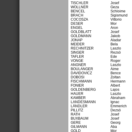
TISCHLER
Josef
WOLLNER
Geza
BENCEL
Schloime
BRACH
Sigismund
COCOSZA
Vittorio
DESER
Mor
ENGEL
Aron
GOLDBLATT
Josef
GOLDMANN
Jakob
JONAP
Aladar
MEIDER
Bela
RECHNITZER
Laszlo
SINGER
Rezsö
TAFLER
Ede
VONGE
Roger
ANGNER
Laszlo
BOULANGER
Aime
DAVIDOVICZ
Bence
DOBOSI
Zoltan
FISCHMANN
Hermann
FONIER
Albert
GOLDENBERG
Lajos
HAUER
Laszlo
KAMBER
Abraham
LANDESMANN
Ignac
LÄNDLER
Emmerich
PILLITZ
Dezsö
RATH
Josef
BUXBAUM
Josef
GERE
Georg
GILMANN
Aba
GOLD
Mor