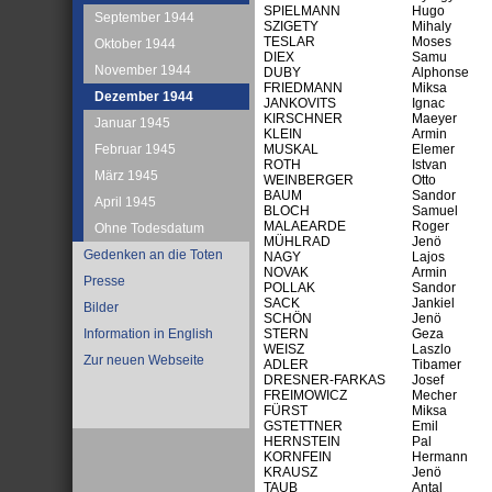
SPIELMANN
Hugo
September 1944
SZIGETY
Mihaly
TESLAR
Moses
Oktober 1944
DIEX
Samu
November 1944
DUBY
Alphonse
FRIEDMANN
Miksa
Dezember 1944
JANKOVITS
Ignac
KIRSCHNER
Maeyer
Januar 1945
KLEIN
Armin
Februar 1945
MUSKAL
Elemer
ROTH
Istvan
März 1945
WEINBERGER
Otto
BAUM
Sandor
April 1945
BLOCH
Samuel
MALAEARDE
Roger
Ohne Todesdatum
MÜHLRAD
Jenö
Gedenken an die Toten
NAGY
Lajos
NOVAK
Armin
Presse
POLLAK
Sandor
SACK
Jankiel
Bilder
SCHÖN
Jenö
Information in English
STERN
Geza
WEISZ
Laszlo
Zur neuen Webseite
ADLER
Tibamer
DRESNER-FARKAS
Josef
FREIMOWICZ
Mecher
FÜRST
Miksa
GSTETTNER
Emil
HERNSTEIN
Pal
KORNFEIN
Hermann
KRAUSZ
Jenö
TAUB
Antal