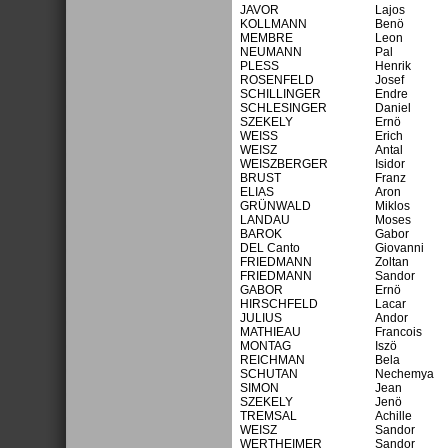
JAVOR
Lajos
KOLLMANN
Benö
MEMBRE
Leon
NEUMANN
Pal
PLESS
Henrik
ROSENFELD
Josef
SCHILLINGER
Endre
SCHLESINGER
Daniel
SZEKELY
Ernö
WEISS
Erich
WEISZ
Antal
WEISZBERGER
Isidor
BRUST
Franz
ELIAS
Aron
GRÜNWALD
Miklos
LANDAU
Moses
BAROK
Gabor
DEL Canto
Giovanni
FRIEDMANN
Zoltan
FRIEDMANN
Sandor
GABOR
Ernö
HIRSCHFELD
Lacar
JULIUS
Andor
MATHIEAU
Francois
MONTAG
Iszö
REICHMAN
Bela
SCHUTAN
Nechemya
SIMON
Jean
SZEKELY
Jenö
TREMSAL
Achille
WEISZ
Sandor
WERTHEIMER
Sandor