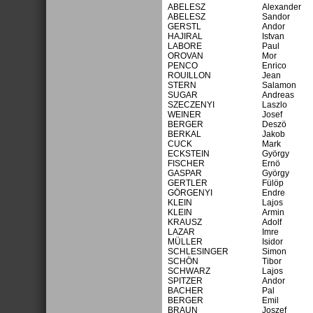
ABELESZ
Alexander
ABELESZ
Sandor
GERSTL
Andor
HAJIRAL
Istvan
LABORE
Paul
OROVAN
Mor
PENCO
Enrico
ROUILLON
Jean
STERN
Salamon
SUGAR
Andreas
SZECZENYI
Laszlo
WEINER
Josef
BERGER
Deszö
BERKAL
Jakob
CUCK
Mark
ECKSTEIN
György
FISCHER
Ernö
GASPAR
György
GERTLER
Fülöp
GÖRGENYI
Endre
KLEIN
Lajos
KLEIN
Armin
KRAUSZ
Adolf
LAZAR
Imre
MÜLLER
Isidor
SCHLESINGER
Simon
SCHÖN
Tibor
SCHWARZ
Lajos
SPITZER
Andor
BACHER
Pal
BERGER
Emil
BRAUN
Joszef