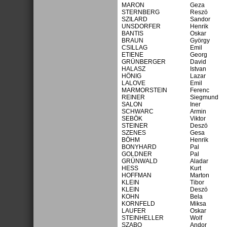
MARON
Geza
STERNBERG
Reszö
SZILARD
Sandor
UNSDORFER
Henrik
BANTIS
Oskar
BRAUN
György
CSILLAG
Emil
ETIENE
Georg
GRÜNBERGER
David
HALASZ
Istvan
HÖNIG
Lazar
LALOVE
Emil
MARMORSTEIN
Ferenc
REINER
Siegmund
SALON
Iner
SCHWARC
Armin
SEBÖK
Viktor
STEINER
Deszö
SZENES
Gesa
BÖHM
Henrik
BONYHARD
Pal
GOLDNER
Pal
GRÜNWALD
Aladar
HESS
Kurt
HOFFMAN
Marton
KLEIN
Tibor
KLEIN
Deszö
KOHN
Bela
KORNFELD
Miksa
LAUFER
Oskar
STEINHELLER
Wolf
SZABO
Andor