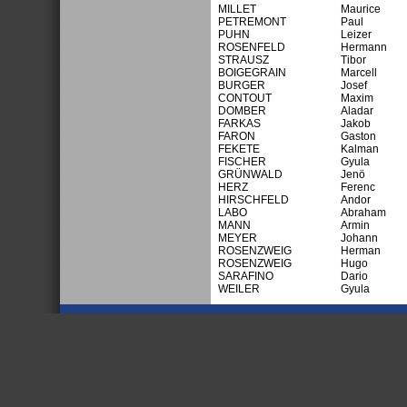
MILLET
Maurice
PETREMONT
Paul
PUHN
Leizer
ROSENFELD
Hermann
STRAUSZ
Tibor
BOIGEGRAIN
Marcell
BURGER
Josef
CONTOUT
Maxim
DOMBER
Aladar
FARKAS
Jakob
FARON
Gaston
FEKETE
Kalman
FISCHER
Gyula
GRÜNWALD
Jenö
HERZ
Ferenc
HIRSCHFELD
Andor
LABO
Abraham
MANN
Armin
MEYER
Johann
ROSENZWEIG
Herman
ROSENZWEIG
Hugo
SARAFINO
Dario
WEILER
Gyula