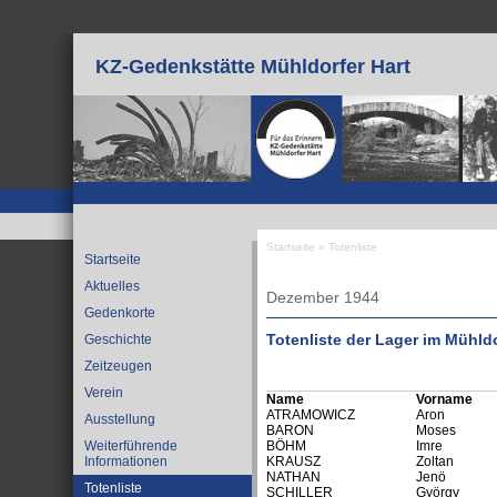
Direkt zum Inhalt
KZ-Gedenkstätte Mühldorfer Hart
Startseite
»
Totenliste
Startseite
Sie sind hier
Aktuelles
Dezember 1944
Gedenkorte
Totenliste der Lager im Mühld
Geschichte
Zeitzeugen
Verein
Name
Vorname
ATRAMOWICZ
Aron
Ausstellung
BARON
Moses
Weiterführende
BÖHM
Imre
Informationen
KRAUSZ
Zoltan
NATHAN
Jenö
Totenliste
SCHILLER
György