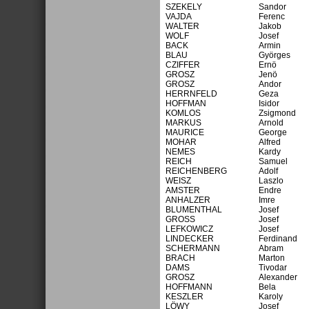
SZEKELY
Sandor
VAJDA
Ferenc
WALTER
Jakob
WOLF
Josef
BACK
Armin
BLAU
Györges
CZIFFER
Ernö
GROSZ
Jenö
GROSZ
Andor
HERRNFELD
Geza
HOFFMAN
Isidor
KOMLOS
Zsigmond
MARKUS
Arnold
MAURICE
George
MOHAR
Alfred
NEMES
Kardy
REICH
Samuel
REICHENBERG
Adolf
WEISZ
Laszlo
AMSTER
Endre
ANHALZER
Imre
BLUMENTHAL
Josef
GROSS
Josef
LEFKOWICZ
Josef
LINDECKER
Ferdinand
SCHERMANN
Abram
BRACH
Marton
DAMS
Tivodar
GROSZ
Alexander
HOFFMANN
Bela
KESZLER
Karoly
LÖWY
Josef