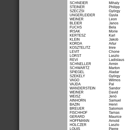
SCHNEIER
Mihaly
STEINER
Philipp
SZECZSI
György
UNGERLEIDER
Gyula
WEINER
Leon
BLEIER
Janos
FUCHS
Bela
IRSAK
Morie
KERTESZ
Karl
KLEIN
Jakob
KORDA
Artur
KOSZTELITZ
Imre
LEVIT
Chone
LORST
Laszlo
REVI
Ladislaus
SCHNELLER
Armin
SCHWARTZ
Marton
SPIEGEL
Aladar
SZEKELY
György
VAGO
Wilmos
VAJDA
Pal
WANDERSTEIN
Sandor
WEINER
David
WEISZ
Jenö
AINHORN
Samuel
BAZIN
Henri
BREUER
Salomon
FISCHHOF
Tarnas
GERARD
Maurice
HOFFMANN
Arnold
HOLCZER
Laszlo
LOUIS
Pierre