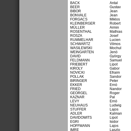
BACK
Antal
BEER
Gustav
BIBOR
Jean
BONVALE
Jean
FORGACS
Miklos
KLEINBERGER
Robert
MÜLLER
Armin
ROSENTHAL
Mathias
ROSZA
Josef
RUMMELHAR
Lucien
SCHWARTZ
Vilmos
WASILEWSKI
Mochul
WEINGARTEN
Jenö
DAVID
György
FELDMANN
Samuel
FRIEBERT
Lipot
KIROLY
Gabor
NOVICKI
Efraim
POLLAK
Sandor
BIRINGER
Peter
EKKER
Ernö
FRIED
Nandor
GEORGEL
Roger
KAZNAR
Pal
LEVY
Ernö
NEUHAUS
Ludwig
STUFFER
Lajos
ADLER
Kalman
DAVIDOWITS
Lipot
EGRI
Isidor
HOFFMANN
Lajos
IMRE
Laszlo