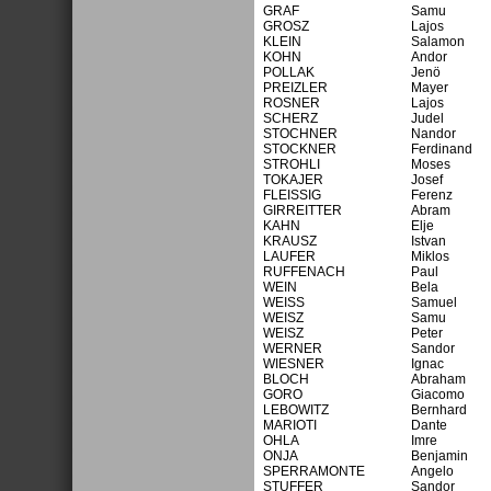
GRAF
Samu
GROSZ
Lajos
KLEIN
Salamon
KOHN
Andor
POLLAK
Jenö
PREIZLER
Mayer
ROSNER
Lajos
SCHERZ
Judel
STOCHNER
Nandor
STOCKNER
Ferdinand
STROHLI
Moses
TOKAJER
Josef
FLEISSIG
Ferenz
GIRREITTER
Abram
KAHN
Elje
KRAUSZ
Istvan
LAUFER
Miklos
RUFFENACH
Paul
WEIN
Bela
WEISS
Samuel
WEISZ
Samu
WEISZ
Peter
WERNER
Sandor
WIESNER
Ignac
BLOCH
Abraham
GORO
Giacomo
LEBOWITZ
Bernhard
MARIOTI
Dante
OHLA
Imre
ONJA
Benjamin
SPERRAMONTE
Angelo
STUFFER
Sandor