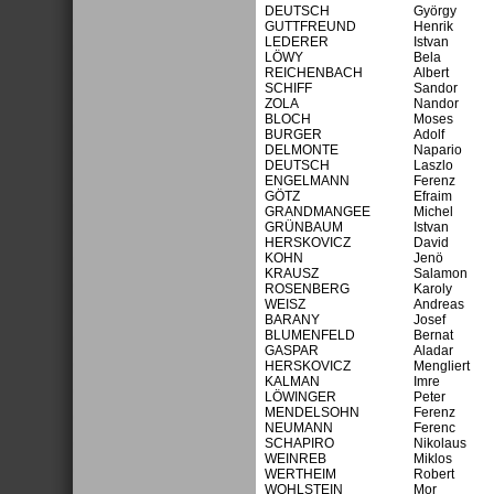
DEUTSCH
György
GUTTFREUND
Henrik
LEDERER
Istvan
LÖWY
Bela
REICHENBACH
Albert
SCHIFF
Sandor
ZOLA
Nandor
BLOCH
Moses
BURGER
Adolf
DELMONTE
Napario
DEUTSCH
Laszlo
ENGELMANN
Ferenz
GÖTZ
Efraim
GRANDMANGEE
Michel
GRÜNBAUM
Istvan
HERSKOVICZ
David
KOHN
Jenö
KRAUSZ
Salamon
ROSENBERG
Karoly
WEISZ
Andreas
BARANY
Josef
BLUMENFELD
Bernat
GASPAR
Aladar
HERSKOVICZ
Mengliert
KALMAN
Imre
LÖWINGER
Peter
MENDELSOHN
Ferenz
NEUMANN
Ferenc
SCHAPIRO
Nikolaus
WEINREB
Miklos
WERTHEIM
Robert
WOHLSTEIN
Mor