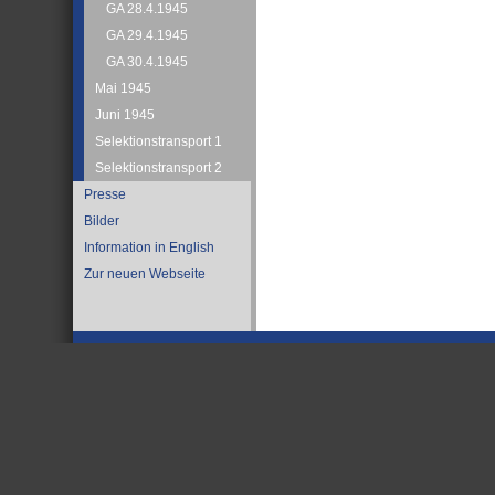
GA 28.4.1945
GA 29.4.1945
GA 30.4.1945
Mai 1945
Juni 1945
Selektionstransport 1
Selektionstransport 2
Presse
Bilder
Information in English
Zur neuen Webseite