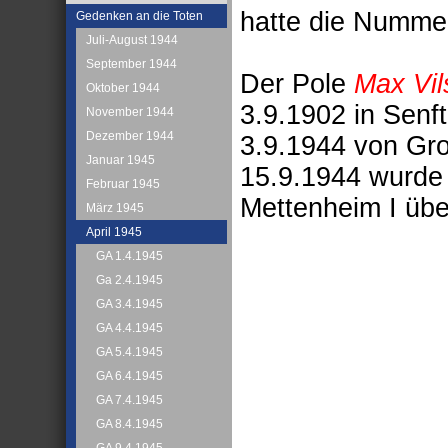
hatte die Numme
Gedenken an die Toten
Juli-August 1944
September 1944
Der Pole
Max Vil
Oktober 1944
3.9.1902 in Senf
November 1944
Dezember 1944
3.9.1944 von Gr
Januar 1945
15.9.1944 wurde
Februar 1945
Mettenheim I übe
März 1945
April 1945
GA 1.4.1945
Ga 2.4.1945
GA 3.4.1945
GA 4.4.1945
GA 5.4.1945
GA 6.4.1945
GA 7.4.1945
GA 8.4.1945