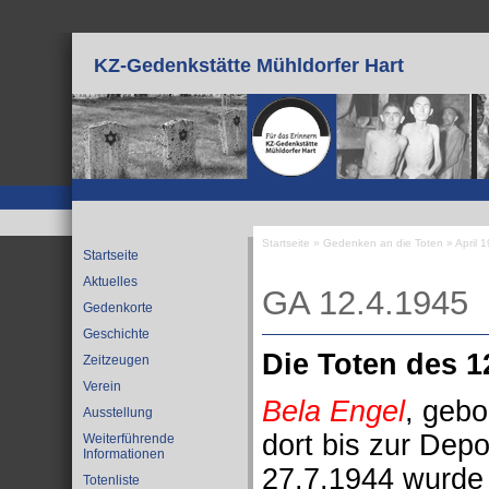
Direkt zum Inhalt
KZ-Gedenkstätte Mühldorfer Hart
Startseite
»
Gedenken an die Toten
»
April 
Startseite
Sie sind hier
Aktuelles
GA 12.4.1945
Gedenkorte
Geschichte
Die Toten des 12
Zeitzeugen
Verein
Bela Engel
, gebo
Ausstellung
dort bis zur Dep
Weiterführende
Informationen
27.7.1944 wurde 
Totenliste