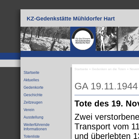
Direkt zum Inhalt
KZ-Gedenkstätte Mühldorfer Hart
Startseite
»
Gedenken an die Toten
»
Novem
Startseite
Sie sind hier
Aktuelles
GA 19.11.1944
Gedenkorte
Geschichte
Tote des 19. N
Zeitzeugen
Verein
Zwei verstorbene
Ausstellung
Transport vom 1
Weiterführende
Informationen
und überlebten 1
Totenliste