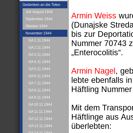
Gedenken an die Toten
Juli-August 1944
Armin Weiss
wurd
September 1944
(Dunajske Streda
Oktober 1944
bis zur Deportat
November 1944
GA 1.11.1944
Nummer 70743 zu
GA 2.11.1944
„Enterocolitis“.
GA 3.11.1944
GA 4.11.1944
Armin Nagel
, ge
GA 5.11.1944
GA 6.11.1944
lebte ebenfalls i
GA 7.11.1944
Häftling Nummer 
GA 8.11.1944
GA 9.11.1944
GA 10.11.1944
Mit dem Transpo
GA 11.11.1944
Häftlinge aus A
GA 12.11.1944
überlebten:
GA 13.11.1944