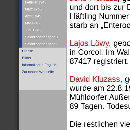
Februar 1945
und dort bis zur
März 1945
Häftling Nummer 
April 1945
starb an „Enteroco
Mai 1945
Juni 1945
Selektionstransport 1
Lajos Löwy
, geb
Selektionstransport 2
in Corcol. Im Wa
Presse
Bilder
87417 registrier
Information in English
Zur neuen Webseite
David Kluzass
, 
wurde am 22.8.19
Mühldorfer Außen
89 Tagen. Todes
Die restlichen v