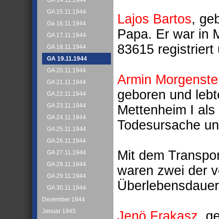
GA 14.11.1944
GA 15.11.1944
Lajos Bartos
, ge
Ga 16.11.1944
Papa. Er war in 
GA 17.11.1944
83615 registriert 
GA 18.11.1944
GA 19.11.1944
GA 20.11.1944
Armin Morgenste
GA 21.11.1944
geboren und lebte
GA 22.11.1944
GA 23.11.1944
Mettenheim I als
GA 24.11.1944
Todesursache un
GA 25.11.1944
GA 26.11.1944
Mit dem Transpo
GA 27.11.1944
GA 28.11.1944
waren zwei der 
GA 29.11.1944
Überlebensdauer
GA 30.11.1944
Dezember 1944
Januar 1945
Jenö Frakasz
, g