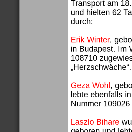
Transport am 18
und hielten 62 T
durch:
Erik Winter
, gebo
in Budapest. Im
108710 zugewies
„Herzschwäche“.
Geza Wohl
, geb
lebte ebenfalls i
Nummer 109026 an
Laszlo Bihare
wur
geboren und lebte