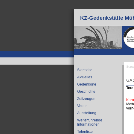
Direkt zum Inhalt
KZ-Gedenkstätte Müh
Start
Startseite
Sie
Aktuelles
GA 
Gedenkorte
Tote
Geschichte
Zeitzeugen
Karo
Mett
Verein
vorh
Ausstellung
Weiterführende
Informationen
Totenliste