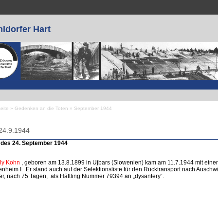
ldorfer Hart
seite
»
Gedenken an die Toten
»
September 1944
 sind hier
24.9.1944
 des 24. September 1944
ly Kohn
, geboren am 13.8.1899 in Ujbars (Slowenien) kam am 11.7.1944 mit eine
enheim I. Er stand auch auf der Selektionsliste für den Rücktransport nach Auschw
er, nach 75 Tagen, als Häftling Nummer 79394 an „dysantery“.