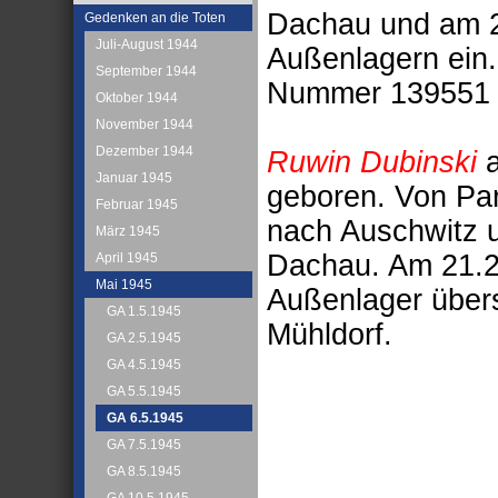
Dachau und am 21
Gedenken an die Toten
Juli-August 1944
Außenlagern ein.
September 1944
Nummer 139551 i
Oktober 1944
November 1944
Dezember 1944
Ruwin Dubinski
a
Januar 1945
geboren. Von Pa
Februar 1945
nach Auschwitz 
März 1945
Dachau. Am 21.2.
April 1945
Mai 1945
Außenlager übers
GA 1.5.1945
Mühldorf.
GA 2.5.1945
GA 4.5.1945
GA 5.5.1945
GA 6.5.1945
GA 7.5.1945
GA 8.5.1945