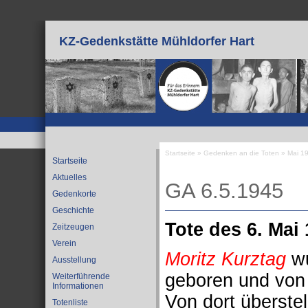
Direkt zum Inhalt
KZ-Gedenkstätte Mühldorfer Hart
Startseite
»
Gedenken an die Toten
»
Mai 1
Startseite
Sie sind hier
Aktuelles
GA 6.5.1945
Gedenkorte
Geschichte
Tote des 6. Mai
Zeitzeugen
Verein
Moritz Kurztag
wu
Ausstellung
geboren und von 
Weiterführende
Informationen
Von dort überste
Totenliste