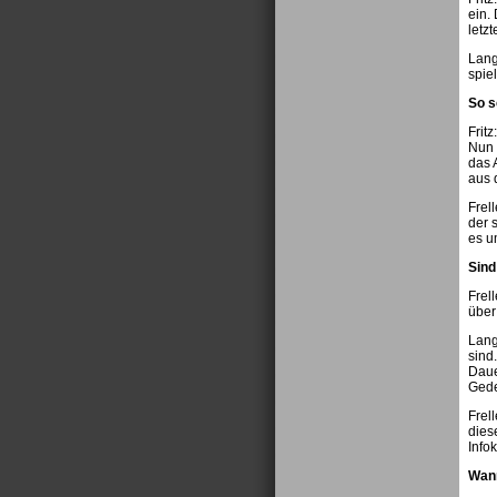
ein.
letz
Lang
spie
So s
Frit
Nun 
das 
aus 
Frel
der 
es u
Sind
Frel
über
Lang
sind
Daue
Gede
Frel
dies
Info
Wann