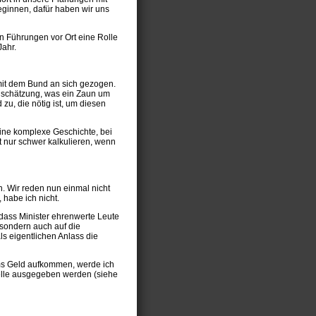
ginnen, dafür haben wir uns
n Führungen vor Ort eine Rolle
Jahr.
 mit dem Bund an sich gezogen.
nschätzung, was ein Zaun um
u, die nötig ist, um diesen
ine komplexe Geschichte, bei
kt nur schwer kalkulieren, wenn
n. Wir reden nun einmal nicht
habe ich nicht.
 dass Minister ehrenwerte Leute
 sondern auch auf die
s eigentlichen Anlass die
 ums Geld aufkommen, werde ich
telle ausgegeben werden (siehe