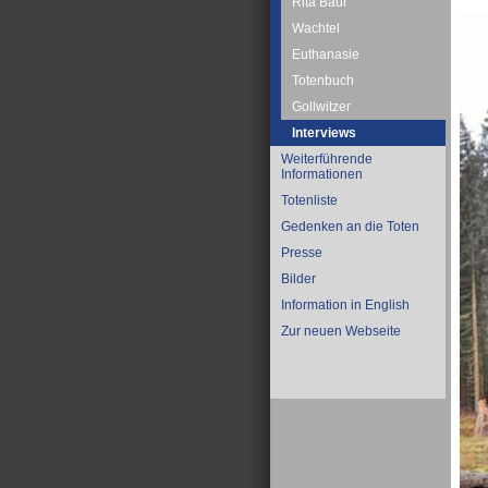
Rita Baur
Wachtel
Euthanasie
Totenbuch
Gollwitzer
Interviews
Weiterführende
Informationen
Totenliste
Gedenken an die Toten
Presse
Bilder
Information in English
Zur neuen Webseite