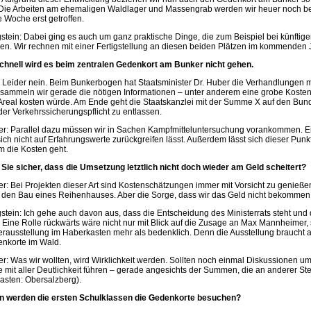
 Die Arbeiten am ehemaligen Waldlager und Massengrab werden wir heuer noch be
te Woche erst getroffen.
stein: Dabei ging es auch um ganz praktische Dinge, die zum Beispiel bei künftige
len. Wir rechnen mit einer Fertigstellung an diesen beiden Plätzen im kommenden 
chnell wird es beim zentralen Gedenkort am Bunker nicht gehen.
z: Leider nein. Beim Bunkerbogen hat Staatsminister Dr. Huber die Verhandlungen
sammeln wir gerade die nötigen Informationen – unter anderem eine grobe Koste
Areal kosten würde. Am Ende geht die Staatskanzlei mit der Summe X auf den Bund z
der Verkehrssicherungspflicht zu entlassen.
ler: Parallel dazu müssen wir in Sachen Kampfmitteluntersuchung vorankommen. E
sich nicht auf Erfahrungswerte zurückgreifen lässt. Außerdem lässt sich dieser Pun
m die Kosten geht.
 Sie sicher, dass die Umsetzung letztlich nicht doch wieder am Geld scheitert?
ler: Bei Projekten dieser Art sind Kostenschätzungen immer mit Vorsicht zu genieße
 den Bau eines Reihenhauses. Aber die Sorge, dass wir das Geld nicht bekommen, 
stein: Ich gehe auch davon aus, dass die Entscheidung des Ministerrats steht und
. Eine Rolle rückwärts wäre nicht nur mit Blick auf die Zusage an Max Mannheimer,
rausstellung im Haberkasten mehr als bedenklich. Denn die Ausstellung braucht al
nkorte im Wald.
ler: Was wir wollten, wird Wirklichkeit werden. Sollten noch einmal Diskussionen
e mit aller Deutlichkeit führen – gerade angesichts der Summen, die an anderer S
kasten: Obersalzberg).
 werden die ersten Schulklassen die Gedenkorte besuchen?