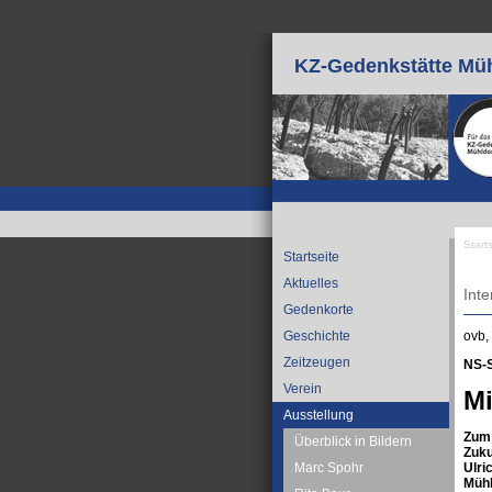
Direkt zum Inhalt
KZ-Gedenkstätte Müh
Start
Startseite
Sie
Aktuelles
Inte
Gedenkorte
ovb,
Geschichte
Zeitzeugen
NS-
Verein
Mi
Ausstellung
Zum 
Überblick in Bildern
Zuku
Ulri
Marc Spohr
Mühl