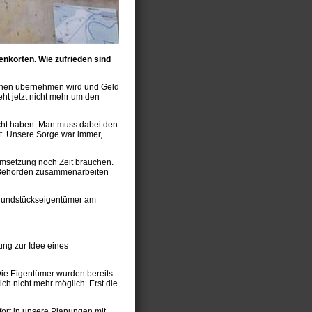
denkorten. Wie zufrieden sind
Flächen übernehmen wird und Geld
eht jetzt nicht mehr um den
eicht haben. Man muss dabei den
lt. Unsere Sorge war immer,
 Umsetzung noch Zeit brauchen.
an Behörden zusammenarbeiten
 Grundstückseigentümer am
ung zur Idee eines
: Die Eigentümer wurden bereits
ich nicht mehr möglich. Erst die
ort in unsere Planungen mit