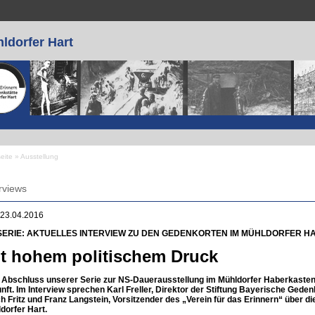
ldorfer Hart
seite
»
Ausstellung
 sind hier
rviews
 23.04.2016
SERIE: AKTUELLES INTERVIEW ZU DEN GEDENKORTEN IM MÜHLDORFER H
t hohem politischem Druck
Abschluss unserer Serie zur NS-Dauerausstellung im Mühldorfer Haberkasten w
nft. Im Interview sprechen Karl Freller, Direktor der Stiftung Bayerische Gedenk
ch Fritz und Franz Langstein, Vorsitzender des „Verein für das Erinnern“ über 
dorfer Hart.