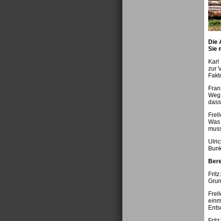
Die 
Sie 
Karl
zur 
Fakt
Fran
Weg 
dass
Frel
Was 
muss
Ulri
Bunk
Bere
Frit
Grun
Frel
einm
Ents
Frit