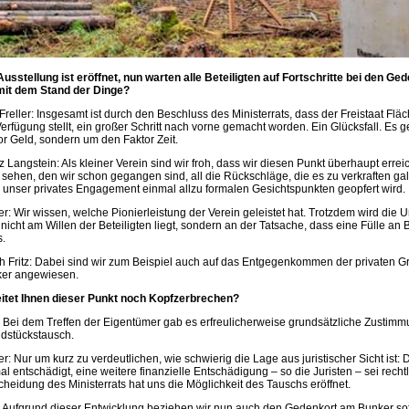
Ausstellung ist eröffnet, nun warten alle Beteiligten auf Fortschritte bei den Ge
mit dem Stand der Dinge?
 Freller: Insgesamt ist durch den Beschluss des Ministerrats, dass der Freistaat 
Verfügung stellt, ein großer Schritt nach vorne gemacht worden. Ein Glücksfall. Es g
or Geld, sondern um den Faktor Zeit.
z Langstein: Als kleiner Verein sind wir froh, dass wir diesen Punkt überhaupt err
sehen, den wir schon gegangen sind, all die Rückschläge, die es zu verkraften ga
 unser privates Engagement einmal allzu formalen Gesichtspunkten geopfert wird.
ler: Wir wissen, welche Pionierleistung der Verein geleistet hat. Trotzdem wird die
nicht am Willen der Beteiligten liegt, sondern an der Tatsache, dass eine Fülle 
.
ch Fritz: Dabei sind wir zum Beispiel auch auf das Entgegenkommen der privaten
er angewiesen.
itet Ihnen dieser Punkt noch Kopfzerbrechen?
z: Bei dem Treffen der Eigentümer gab es erfreulicherweise grundsätzliche Zustimm
dstückstausch.
ler: Nur um kurz zu verdeutlichen, wie schwierig die Lage aus juristischer Sicht ist
al entschädigt, eine weitere finanzielle Entschädigung – so die Juristen – sei rechtl
cheidung des Ministerrats hat uns die Möglichkeit des Tauschs eröffnet.
z: Aufgrund dieser Entwicklung beziehen wir nun auch den Gedenkort am Bunker sof