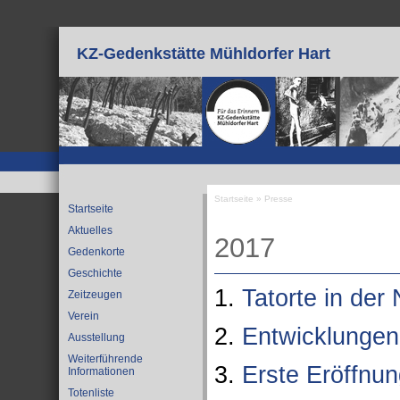
Direkt zum Inhalt
KZ-Gedenkstätte Mühldorfer Hart
Startseite
»
Presse
Startseite
Sie sind hier
Aktuelles
2017
Gedenkorte
Geschichte
1.
Tatorte in der
Zeitzeugen
Verein
2.
Entwicklungen
Ausstellung
Weiterführende
3.
Erste Eröffnun
Informationen
Totenliste