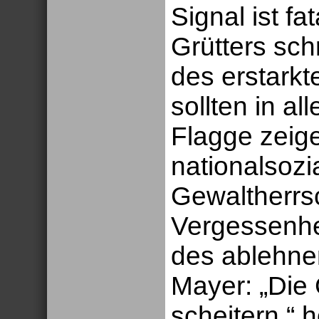
Signal ist fa
Grütters sch
des erstarkt
sollten in a
Flagge zeig
nationalsozi
Gewaltherrsc
Vergessenhei
des ablehne
Mayer: „Die 
scheitern.“ 