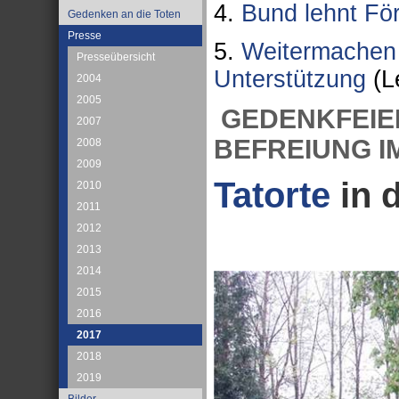
4.
Bund lehnt Fö
Gedenken an die Toten
Presse
5.
Weitermachen t
Presseübersicht
Unterstützung
(Le
2004
2005
GEDENKFEIER
2007
BEFREIUNG 
2008
2009
Tatorte
in 
2010
2011
2012
2013
2014
2015
2016
2017
2018
2019