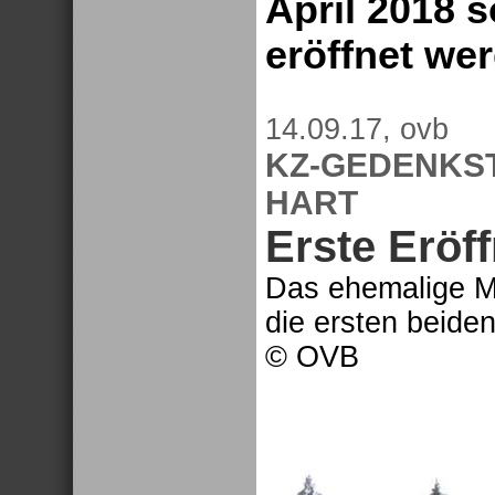
April 2018 s
eröffnet we
14.09.17, ovb
KZ-GEDENKS
HART
Erste Eröf
Das ehemalige M
die ersten beide
© OVB