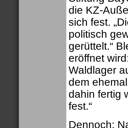
die KZ-Außen
sich fest. „D
politisch gew
gerüttelt.“ 
eröffnet wir
Waldlager au
dem ehemal
dahin fertig
fest.“
Dennoch: Na