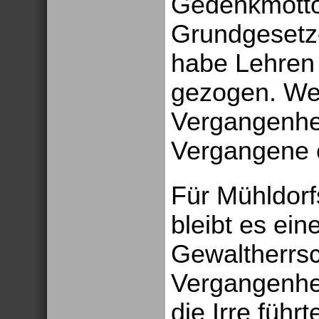
Gedenkmotto 
Grundgesetze
habe Lehren
gezogen. Wer
Vergangenhei
Vergangene e
Für Mühldorf
bleibt es ein
Gewaltherrsc
Vergangenhei
die Irre führ