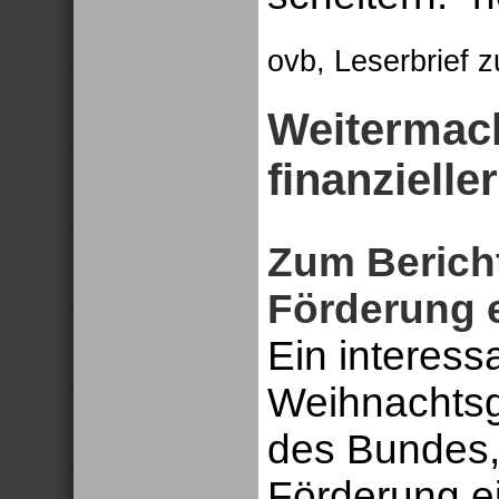
ovb, Leserbrief 
Weitermach
finanzielle
Zum Berich
Förderung e
Ein interess
Weihnachtsg
des Bundes, s
Förderung e