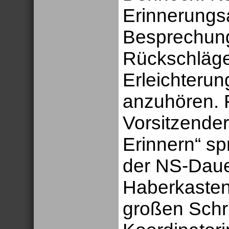
Erinnerungsa
Besprechung
Rückschlägen
Erleichterun
anzuhören. 
Vorsitzender
Erinnern“ sp
der NS-Daue
Haberkasten
großen Schri