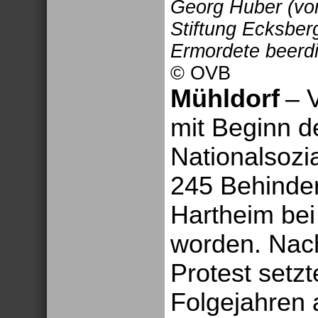
Georg Huber (von
Stiftung Ecksberg
Ermordete beerdi
© OVB
Mühldorf
– 
mit Beginn de
Nationalsozi
245 Behinder
Hartheim bei
worden. Nach
Protest setzt
Folgejahren 