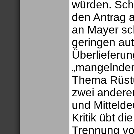
würden. Sch
den Antrag a
an Mayer sch
geringen au
Überlieferu
„mangelnder 
Thema Rüstu
zwei andere
und Mittelde
Kritik übt di
Trennung vo