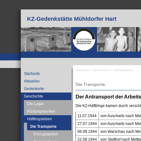
Direkt zum Inhalt
KZ-Gedenkstätte Mühldorfer Hart
Startseite
»
Geschichte
»
Häftlingsleben
Startseite
Sie sind hier
Aktuelles
Die Transporte
Gedenkorte
Der Antransport der Arbeits
Geschichte
Die Lager
Die KZ-Häftliinge kamen durch versch
Rüstungsbunker
11.07.1944
von Auschwitz nach Me
Häftlingsleben
27.07.1944
von Auschwitz nach Me
Die Transporte
06.08.1944
von Warschau nach Met
Einzugsgebiet
22.08.1944
von Stutthof nach Mett