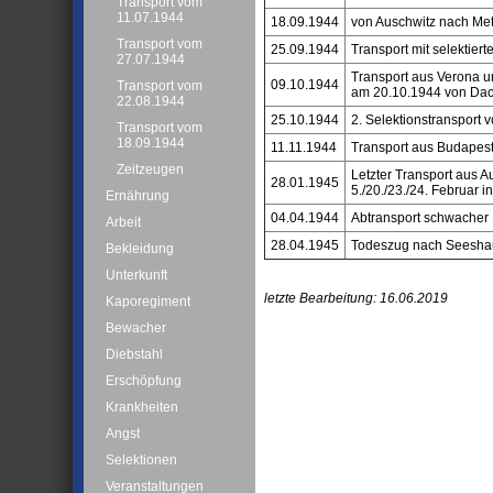
Transport vom
11.07.1944
18.09.1944
von Auschwitz nach Me
Transport vom
25.09.1944
Transport mit selektier
27.07.1944
Transport aus Verona u
09.10.1944
Transport vom
am 20.10.1944 von Dach
22.08.1944
25.10.1944
2. Selektionstransport
Transport vom
18.09.1944
11.11.1944
Transport aus Budapest
Zeitzeugen
Letzter Transport aus A
28.01.1945
5./20./23./24. Februar i
Ernährung
04.04.1944
Abtransport schwacher 
Arbeit
28.04.1945
Todeszug nach Seeshaup
Bekleidung
Unterkunft
letzte Bearbeitung: 16.06.2019
Kaporegiment
Bewacher
Diebstahl
Erschöpfung
Krankheiten
Angst
Selektionen
Veranstaltungen