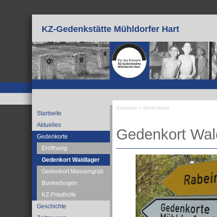
Direkt zum Inhalt
KZ-Gedenkstätte Mühldorfer Hart
Startseite
»
Gedenkorte
Startseite
Sie sind hier
Aktuelles
Gedenkort Wal
Gedenkorte
Eröffnung
Gedenkort Waldlager
Gedenkort Massengrab
Bunkerbogen
KZ-Friedhöfe
Geschichte