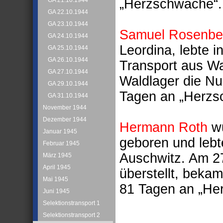
„Herzschwäche“.
GA 21.10.1944
GA 22.10.1944
GA 23.10.1944
Samuel Rosenbe
GA 24.10.1944
Leordina, lebte 
GA 25.10.1944
GA 26.10.1944
Transport aus W
GA 27.10.1944
Waldlager die N
GA 29.10.1944
Tagen an „Herzs
GA 31.10.1944
November 1944
Dezember 1944
Hermann Roth
wu
Januar 1945
geboren und lebt
Februar 1945
Auschwitz. Am 27
März 1945
April 1945
überstellt, beka
Mai 1945
81 Tagen an „Her
Juni 1945
Selektionstransport 1
Selektionstransport 2