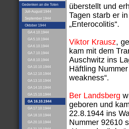
überstellt und e
Gedenken an die Toten
Juli-August 1944
Tagen starb er i
September 1944
„Enterocolitis“.
Oktober 1944
GA 4.10.1944
GA 5.10.1944
Viktor Krausz
, g
GA 6.10.1944
kam mit dem Tra
GA 7.10.1944
Auschwitz ins La
GA 8.10.1944
Häftling Nummer
GA 10.10.1944
GA 12.10.1944
weakness“.
GA 13.10.1944
GA 14.10.1944
Ber Landsberg
wu
GA 15.10.1944
GA 16.10.1944
geboren und kam
GA 17.10.1944
22.8.1944 ins Wal
GA 18.10.1944
Nummer 92610 st
GA 20.10.1944