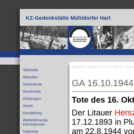
Direkt zum Inhalt
KZ-Gedenkstätte Mühldorfer Hart
Startseite
»
Gedenken an die Toten
»
Oktob
Startseite
Sie sind hier
Aktuelles
GA 16.10.1944
Gedenkorte
Geschichte
Tote des 16. Ok
Zeitzeugen
Verein
Der Litauer
Hers
Ausstellung
17.12.1893 in Pl
Weiterführende
Informationen
am 22.8.1944 vo
Totenliste