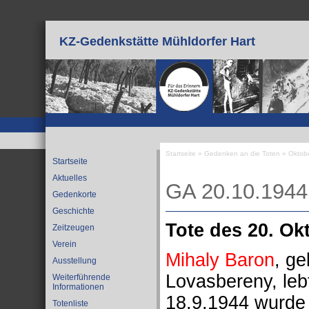
Direkt zum Inhalt
KZ-Gedenkstätte Mühldorfer Hart
Startseite
»
Gedenken an die Toten
»
Oktob
Startseite
Sie sind hier
Aktuelles
GA 20.10.1944
Gedenkorte
Geschichte
Tote des 20. Ok
Zeitzeugen
Verein
Mihaly Baron
, g
Ausstellung
Lovasbereny, leb
Weiterführende
Informationen
18.9.1944 wurde
Totenliste