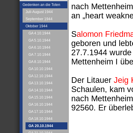
nach Mettenheim 
Gedenken an die Toten
Juli-August 1944
an „heart weakne
September 1944
Oktober 1944
S
alomon Friedm
GA 4.10.1944
GA 5.10.1944
geboren und lebt
GA 6.10.1944
27.7.1944 wurde
GA 7.10.1944
Mettenheim I übe
GA 8.10.1944
GA 10.10.1944
GA 12.10.1944
Der Litauer
Jeig
GA 13.10.1944
Schaulen, kam v
GA 14.10.1944
nach Mettenheim
GA 15.10.1944
GA 16.10.1944
92560. Er überleb
GA 17.10.1944
GA 18.10.1944
GA 20.10.1944