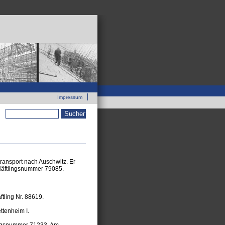
Zur neuen Webseite
Impressum
Suchformular
ransport nach Auschwitz. Er
 Häftlingsnummer 79085.
tling Nr. 88619.
ttenheim I.
lingsnummer 71233. Am