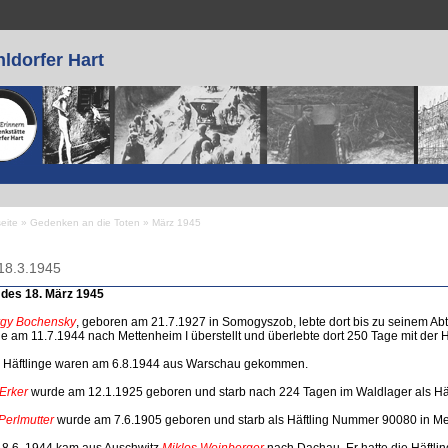
ldorfer Hart
seite
»
Gedenken an die Toten
»
März 1945
 sind hier
18.3.1945
 des 18. März 1945
gy Bochensky
, geboren am 21.7.1927 in Somogyszob, lebte dort bis zu seinem Abt
e am 11.7.1944 nach Mettenheim I überstellt und überlebte dort 250 Tage mit der
 Häftlinge waren am 6.8.1944 aus Warschau gekommen.
 Erker
wurde am 12.1.1925 geboren und starb nach 224 Tagen im Waldlager als Häf
Perlmutter
wurde am 7.6.1905 geboren und starb als Häftling Nummer 90080 in Me
8.6. 1944 kam aus Auschwitz
Miklos Weinberger
nach Dachau. Er hatte die Häft