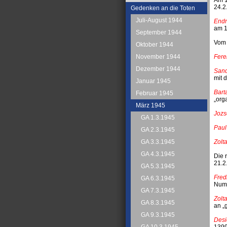
24.2
Gedenken an die Toten
Juli-August 1944
Endre
am 1
September 1944
Vom 
Oktober 1944
Fere
November 1944
Dezember 1944
San
mit 
Januar 1945
Bart
Februar 1945
„orga
März 1945
Jozs
GA 1.3.1945
Paul
GA 2.3.1945
Zolt
GA 3.3.1945
GA 4.3.1945
Die 
21.2
GA 5.3.1945
Fred
GA 6.3.1945
Numm
GA 7.3.1945
Zolt
GA 8.3.1945
an „
GA 9.3.1945
Desi
1399