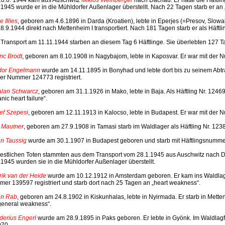
.1945 wurde er in die Mühldorfer Außenlager überstellt. Nach 22 Tagen starb er an
 Illies
, geboren am 4.6.1896 in Darda (Kroatien), lebte in Eperjes (=Presov, Slow
8.9.1944 direkt nach Mettenheim I transportiert. Nach 181 Tagen starb er als Häftli
Transport am 11.11.1944 starben an diesem Tag 6 Häftlinge. Sie überlebten 127 T
nc Brodt
, geboren am 8.10.1908 in Nagybajom, lebte in Kaposvar. Er war mit der N
dor Engelmann
wurde am 14.11.1895 in Bonyhad und lebte dort bis zu seinem Abtra
der Nummer 124773 registriert.
alan Schwarcz
, geboren am 31.1.1926 in Mako, lebte in Baja. Als Häftling Nr. 12469
nic heart failure“.
ef Szepesi
, geboren am 12.11.1913 in Kalocso, lebte in Budapest. Er war mit der N
 Mautner
, geboren am 27.9.1908 in Tamasi starb im Waldlager als Häftling Nr. 123
an Taussig
wurde am 30.1.1907 in Budapest geboren und starb mit Häftlingsnumme
restlichen Toten stammten aus dem Transport vom 28.1.1945 aus Auschwitz nac
.1945 wurden sie in die Mühldorfer Außenlager überstellt.
rik van der Heide
wurde am 10.12.1912 in Amsterdam geboren. Er kam ins Waldlager
er 139597 registriert und starb dort nach 25 Tagen an „heart weakness“.
an Rab
, geboren am 24.8.1902 in Kiskunhalas, lebte in Nyirmada. Er starb in Metten
general weakness“.
derius Engerl
wurde am 28.9.1895 in Paks geboren. Er lebte in Gyönk. Im Waldlagfer
70.