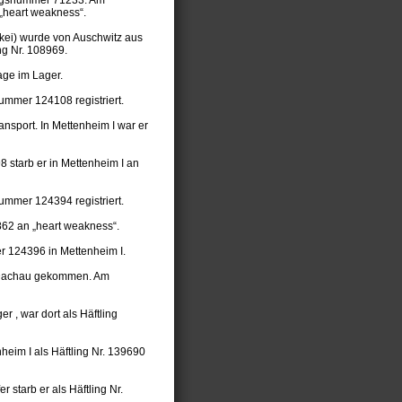
 „heart weakness“.
akei) wurde von Auschwitz aus
ng Nr. 108969.
age im Lager.
ummer 124108 registriert.
nsport. In Mettenheim I war er
8 starb er in Mettenheim I an
ummer 124394 registriert.
862 an „heart weakness“.
r 124396 in Mettenheim I.
h Dachau gekommen. Am
 , war dort als Häftling
heim I als Häftling Nr. 139690
 starb er als Häftling Nr.