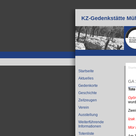
Direkt zum Inhalt
KZ-Gedenkstätte Müh
Start
Startseite
Sie
Aktuelles
GA 
Gedenkorte
Tote
Geschichte
Györ
Zeitzeugen
wurd
Verein
Zwei
Ausstellung
Izak
Weiterführende
Informationen
Mor 
Totenliste
Am 1