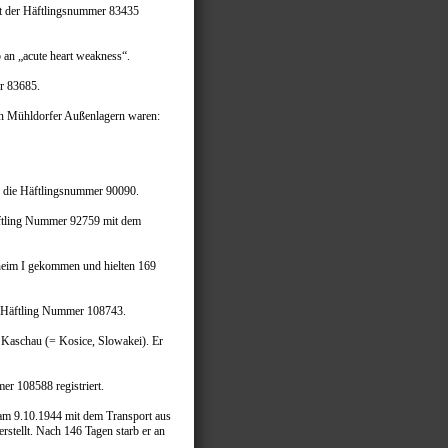
it der Häftlingsnummer 83435
 an „acute heart weakness“.
er 83685.
en Mühldorfer Außenlagern waren:
r die Häftlingsnummer 90090.
äftling Nummer 92759 mit dem
heim I gekommen und hielten 169
ls Häftling Nummer 108743.
n Kaschau (= Kosice, Slowakei). Er
er 108588 registriert.
am 9.10.1944 mit dem Transport aus
tellt. Nach 146 Tagen starb er an