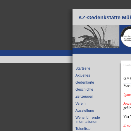
Direkt zum Inhalt
KZ-Gedenkstätte Müh
Start
Startseite
Sie
Aktuelles
GA 
Gedenkorte
Zwei 
Geschichte
Igna
Zeitzeugen
Josze
Verein
gefüh
Ausstellung
Vier 
Weiterführende
Informationen
Ernö
Totenliste