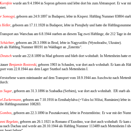
Kornfein
wurde am 9.4.1904 in Sopron geboren und lebte dort bis zum Abtransport. Er war m
riert.
r Somogyi
, geboren am 24.9.1897 in Budapest, lebte in Kispest. Häftling Nummer 83804 starb
 Heller
, geboren am 17.11.1928 in Budapest, lebte in Pistujhely und hatte die Häftlingsnumm
ransport aus Warschau am 6.8.1944 starben an diesem Tag zwei Häftlinge, die 212 Tage in d
 Schächter
, geboren am 28.3.1906 in Brod, lebte in Nagyszölös (Wynohradiw, Ukraine).
arb als Häftling Nummer 88191 im Waldlager an „Enteritis“.
 Deutsch
wurde am 22.8.1899 in Mad geboren und blieb dort wohnhaft. In Mettenheim hatte e
itauer
Benjamin Rostovski
, geboren 1903 in Schaulen, war dort auch wohnhaft. Er kam als H
port vom 22.8.1944 aus dem Lager Stutthof nach Mettenheim I.
Verstorbene waren miteinander auf dem Transport vom 18.9.1944 aus Auschwitz nach Metten
durch:
as Sugar
, geboren am 31.3.1896 in Szabadka (Serbien), war dort auch wohnhaft. ER starb a
el Zuckermann
, geboren am 7.10.1916 in Ermihalyfalva (=
Valea lui Mihai
, Rumänien) lebte i
 die Häftlingsnummer 108283.
 Gombos
, geboren am 22.3.1890 in Pusztakovaezi, lebte in Pestzentlörinc. Er war mit der Numm
nni Regelato
, geboren am 26.1.1921 in Romano d’Ezzolino, war dort auch wohnhaft. Er kam 
a nach Dachau und werde am 20.10.1944 als Häftling Nummer 113489 nach Mettenheim I übers
nic heart failure“.