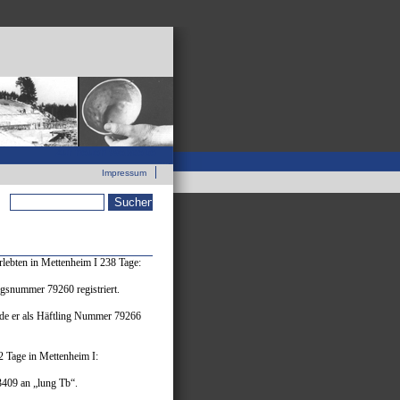
Zur neuen Webseite
Impressum
Suchformular
ebten in Mettenheim I 238 Tage:
ngsnummer 79260 registriert.
rde er als Häftling Nummer 79266
 Tage in Mettenheim I:
3409 an „lung Tb“.