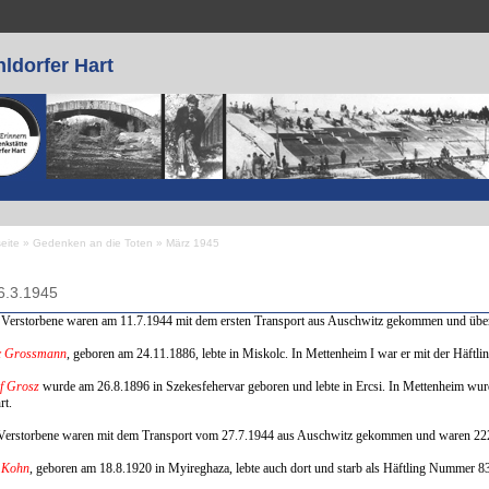
ldorfer Hart
seite
»
Gedenken an die Toten
»
März 1945
 sind hier
6.3.1945
Verstorbene waren am 11.7.1944 mit dem ersten Transport aus Auschwitz gekommen und überl
c Grossmann
, geboren am 24.11.1886, lebte in Miskolc. In Mettenheim I war er mit der Häftli
f Grosz
wurde am 26.8.1896 in Szekesfehervar geboren und lebte in Ercsi. In Mettenheim wu
rt.
Verstorbene waren mit dem Transport vom 27.7.1944 aus Auschwitz gekommen und waren 222
 Kohn
, geboren am 18.8.1920 in Myireghaza, lebte auch dort und starb als Häftling Nummer 8