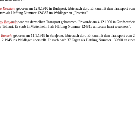
lo Koczian
, geboren am 12.8.1910 in Budapest, lebte auch dort. Er kam mit dem Transport v
tarb als Häftling Nummer 124367 im Waldlager an „Enteritis“.
gy Benjamin
war mit demselben Transport gekommen. Er wurde am 4.12.1900 in Großwardein 
s Tolnau). Er starb in Mettenheim I als Häftling Nummer 124815 an „acute heart weakness“.
o Baruch
, geboren am 11.1.1919 in Sarajewo, lebte auch dort. Er kam mit dem Transport vom
.2.1945 ins Waldlager überstellt. Er starb nach 37 Tagen als Häftling Nummer 139600 an eine