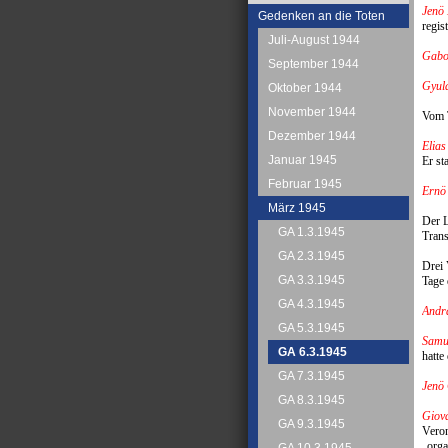
Jenö 
Gedenken an die Toten
regist
Juli-August 1944
Gabo
September 1944
Gyula
Oktober 1944
November 1944
Vom T
Dezember 1944
Elias
Januar 1945
Er st
Februar 1945
Ernö
März 1945
Der L
GA 1.3.1945
Trans
GA 2.3.1945
Drei 
GA 3.3.1945
Tage 
GA 4.3.1945
Andr
GA 5.3.1945
Samu
GA 6.3.1945
hatte
GA 7.3.1945
Jenö
GA 8.3.1945
Giova
GA 9.3.1945
Veron
„orga