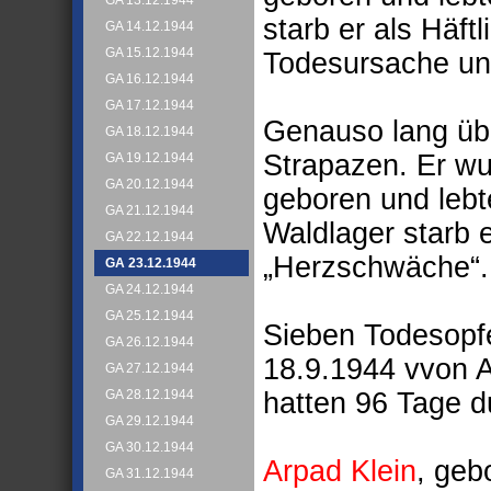
GA 13.12.1944
starb er als Häf
GA 14.12.1944
GA 15.12.1944
Todesursache un
GA 16.12.1944
GA 17.12.1944
Genauso lang üb
GA 18.12.1944
Strapazen. Er w
GA 19.12.1944
GA 20.12.1944
geboren und lebt
GA 21.12.1944
Waldlager starb 
GA 22.12.1944
„Herzschwäche“.
GA 23.12.1944
GA 24.12.1944
GA 25.12.1944
Sieben Todesopfe
GA 26.12.1944
18.9.1944 vvon A
GA 27.12.1944
hatten 96 Tage d
GA 28.12.1944
GA 29.12.1944
GA 30.12.1944
Arpad Klein
, geb
GA 31.12.1944