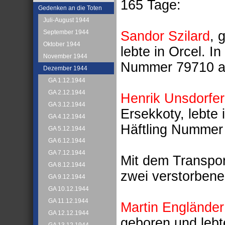
165 Tage:
Gedenken an die Toten
Juli-August 1944
Sandor Szilard
, 
September 1944
Oktober 1944
lebte in Orcel. In
November 1944
Nummer 79710 an 
Dezember 1944
GA 1.12.1944
GA 2.12.1944
Henrik Unsdorfer
GA 3.12.1944
Ersekkoty, lebte 
GA 4.12.1944
Häftling Nummer
GA 5.12.1944
GA 6.12.1944
GA 7.12.1944
Mit dem Transpo
GA 8.12.1944
zwei verstorben
GA 9.12.1944
GA 10.12.1944
GA 11.12.1944
Martin Engländer
GA 12.12.1944
geboren und leb