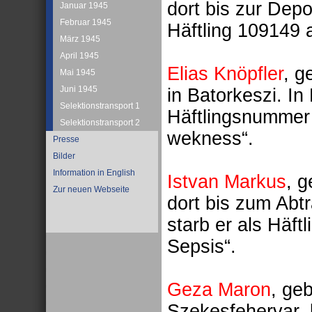
dort bis zur Depo
Januar 1945
Februar 1945
Häftling 109149 a
März 1945
April 1945
Elias Knöpfler
, g
Mai 1945
Juni 1945
in Batorkeszi. In
Selektionstransport 1
Häftlingsnummer
Selektionstransport 2
wekness“.
Presse
Bilder
Information in English
Istvan Markus
, 
Zur neuen Webseite
dort bis zum Abt
starb er als Häf
Sepsis“.
Geza Maron
, ge
Szekesfehervar, b