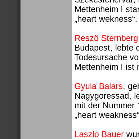
Mettenheim I sta
„heart wekness“.
Reszö Sternberg
Budapest, lebte 
Todesursache vo
Mettenheim I ist
Gyula Balars
, ge
Nagygoressad, le
mit der Nummer 1
„heart weakness“
Laszlo Bauer
wur