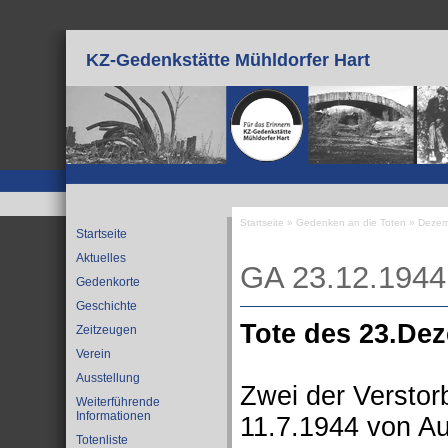
Direkt zum Inhalt
KZ-Gedenkstätte Mühldorfer Hart
Startseite
»
Gedenken an die Toten
»
Dezem
Startseite
Sie sind hier
Aktuelles
GA 23.12.1944
Gedenkorte
Geschichte
Tote des 23.De
Zeitzeugen
Verein
Ausstellung
Zwei der Versto
Weiterführende
Informationen
11.7.1944 von A
Totenliste