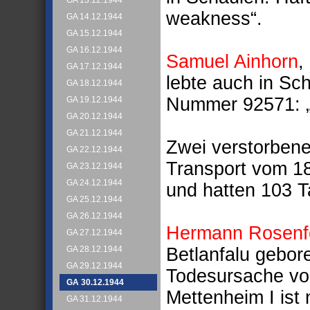
GA 13.12.1944
weakness“.
GA 14.12.1944
GA 15.12.1944
GA 16.12.1944
Samuel Ainhorn
,
GA 17.12.1944
lebte auch in Sc
GA 18.12.1944
Nummer 92571: „h
GA 19.12.1944
GA 20.12.1944
GA 21.12.1944
Zwei verstorben
GA 22.12.1944
Transport vom 1
GA 23.12.1944
GA 24.12.1944
und hatten 103 T
GA 25.12.1944
GA 26.12.1944
Hermann Rosenf
GA 27.12.1944
Betlanfalu gebore
GA 28.12.1944
GA 29.12.1944
Todesursache vo
GA 30.12.1944
Mettenheim I ist 
GA 31.12.1944