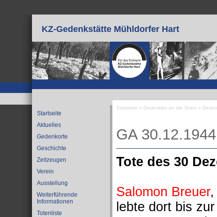
Direkt zum Inhalt
KZ-Gedenkstätte Mühldorfer Hart
Startseite
»
Gedenken an die Toten
»
Dezem
Startseite
Sie sind hier
Aktuelles
GA 30.12.1944
Gedenkorte
Geschichte
Tote des 30 De
Zeitzeugen
Verein
Ausstellung
Salomon Breuer
,
Weiterführende
Informationen
lebte dort bis z
Totenliste