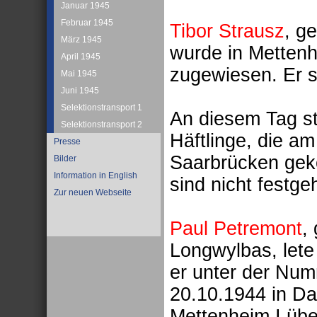
Januar 1945
Februar 1945
Tibor Strausz
, g
März 1945
wurde in Mettenh
April 1945
zugewiesen. Er st
Mai 1945
Juni 1945
Selektionstransport 1
An diesem Tag st
Selektionstransport 2
Häftlinge, die a
Presse
Saarbrücken gek
Bilder
Information in English
sind nicht festge
Zur neuen Webseite
Paul Petremont
,
Longwylbas, lete
er unter der Num
20.10.1944 in D
Mettenheim I über