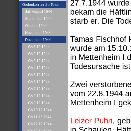
27.7.1944 wurde 
Gedenken an die Toten
bekam die Häftl
Juli-August 1944
starb er. Die To
September 1944
Oktober 1944
November 1944
Tamas Fischhof k
Dezember 1944
wurde am 15.10.
GA 1.12.1944
GA 2.12.1944
in Mettenheim I 
GA 3.12.1944
Todesursache ist
GA 4.12.1944
GA 5.12.1944
GA 6.12.1944
Zwei verstorbene
GA 7.12.1944
vom 22.8.1944 a
GA 8.12.1944
Mettenheim I ge
GA 9.12.1944
GA 10.12.1944
GA 11.12.1944
Leizer Puhn
, geb
GA 12.12.1944
in Schaulen. Häf