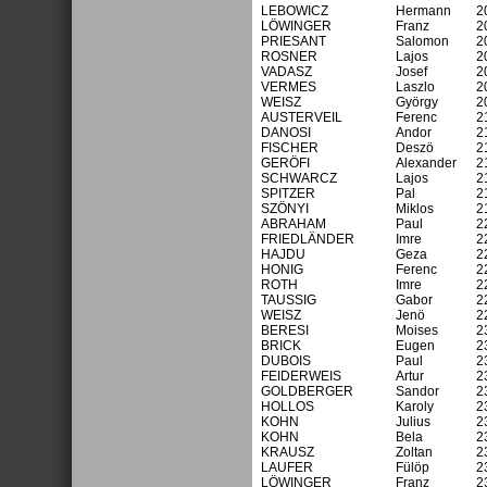
LEBOWICZ
Hermann
2
LÖWINGER
Franz
2
PRIESANT
Salomon
2
ROSNER
Lajos
2
VADASZ
Josef
2
VERMES
Laszlo
2
WEISZ
György
2
AUSTERVEIL
Ferenc
2
DANOSI
Andor
2
FISCHER
Deszö
2
GERÖFI
Alexander
2
SCHWARCZ
Lajos
2
SPITZER
Pal
2
SZÖNYI
Miklos
2
ABRAHAM
Paul
2
FRIEDLÄNDER
Imre
2
HAJDU
Geza
2
HONIG
Ferenc
2
ROTH
Imre
2
TAUSSIG
Gabor
2
WEISZ
Jenö
2
BERESI
Moises
2
BRICK
Eugen
2
DUBOIS
Paul
2
FEIDERWEIS
Artur
2
GOLDBERGER
Sandor
2
HOLLOS
Karoly
2
KOHN
Julius
2
KOHN
Bela
2
KRAUSZ
Zoltan
2
LAUFER
Fülöp
2
LÖWINGER
Franz
2