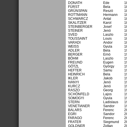
DONATH
Ede
1
FÜRST
Bela
1
GRÜNSPAN
Reszö
1
ROTTMANN
Hermann
1
SCHWARCZ
Antal
1
SKALITZER
Karol
1
STEINBERGER
Josef
1
STEINER
Jenö
1
SVED
Laszlo
1
TOUSSAINT
Louis
1
VARADI
Andor
1
WEISS
Gyula
1
ADLER
Bela
1
BERGER
Ernö
1
BÖHM
Laszlo
1
FREUND
Eugen
1
GÖTZL
György
1
HEFTER
Samu
1
HEINRICH
Bela
1
IKLER
Jakob
1
IVANYI
Jenö
1
KURCZ
Jenö
1
RASZO
Georg
1
SCHÖNFELD
Lajos
1
SOMOGYI
Gyula
1
STERN
Ladislaus
1
VENETIANER
Sandor
1
BALARS
Ferenc
2
EGRI
Sandor
2
FARAGO
Ferenc
2
FRATER
Siegmund
2
GOLDNER
Zoltan
2