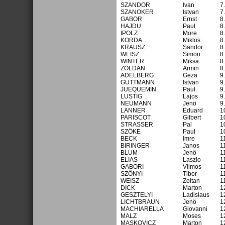
SZANDOR
Ivan
7
SZANOKER
Istvan
7
GABOR
Ernst
8
HAJDU
Paul
8
IPOLZ
More
8
KORDA
Miklos
8
KRAUSZ
Sandor
8
WEISZ
Simon
8
WINTER
Miksa
8
ZOLDAN
Armin
8
ADELBERG
Geza
9
GUTTMANN
Istvan
9
JUEQUEMIN
Paul
9
LUSTIG
Lajos
9
NEUMANN
Jenö
9
LANNER
Eduard
1
PARISCOT
Gilbert
1
STRASSER
Pal
1
SZÖKE
Paul
1
BECK
Imre
1
BIRINGER
Janos
1
BLUM
Jenö
1
ELIAS
Laszlo
1
GABORI
Vilmos
1
SZÖNYI
Tibor
1
WEISZ
Zoltan
1
DICK
Marton
1
GESZTELYI
Ladislaus
1
LICHTBRAUN
Jenö
1
MACHIARELLA
Giovanni
1
MALZ
Moses
1
MASKOVICZ
Marton
1