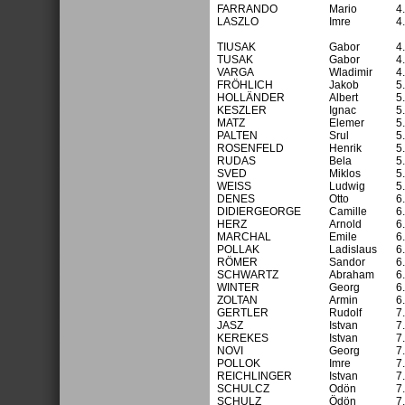
FARRANDO
Mario
4
LASZLO
Imre
4
TIUSAK
Gabor
4
TUSAK
Gabor
4
VARGA
Wladimir
4
FRÖHLICH
Jakob
5
HOLLÄNDER
Albert
5
KESZLER
Ignac
5
MATZ
Elemer
5
PALTEN
Srul
5
ROSENFELD
Henrik
5
RUDAS
Bela
5
SVED
Miklos
5
WEISS
Ludwig
5
DENES
Otto
6
DIDIERGEORGE
Camille
6
HERZ
Arnold
6
MARCHAL
Emile
6
POLLAK
Ladislaus
6
RÖMER
Sandor
6
SCHWARTZ
Abraham
6
WINTER
Georg
6
ZOLTAN
Armin
6
GERTLER
Rudolf
7
JASZ
Istvan
7
KEREKES
Istvan
7
NOVI
Georg
7
POLLOK
Imre
7
REICHLINGER
Istvan
7
SCHULCZ
Odön
7
SCHULZ
Ödön
7