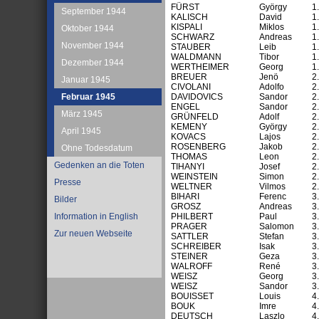
FÜRST
György
1
September 1944
KALISCH
David
1
KISPALI
Miklos
1
Oktober 1944
SCHWARZ
Andreas
1
November 1944
STAUBER
Leib
1
WALDMANN
Tibor
1
Dezember 1944
WERTHEIMER
Georg
1
BREUER
Jenö
2
Januar 1945
CIVOLANI
Adolfo
2
Februar 1945
DAVIDOVICS
Sandor
2
ENGEL
Sandor
2
März 1945
GRÜNFELD
Adolf
2
KEMENY
György
2
April 1945
KOVACS
Lajos
2
ROSENBERG
Jakob
2
Ohne Todesdatum
THOMAS
Leon
2
Gedenken an die Toten
TIHANYI
Josef
2
WEINSTEIN
Simon
2
Presse
WELTNER
Vilmos
2
BIHARI
Ferenc
3
Bilder
GROSZ
Andreas
3
Information in English
PHILBERT
Paul
3
PRAGER
Salomon
3
Zur neuen Webseite
SATTLER
Stefan
3
SCHREIBER
Isak
3
STEINER
Geza
3
WALROFF
René
3
WEISZ
Georg
3
WEISZ
Sandor
3
BOUISSET
Louis
4
BOUK
Imre
4
DEUTSCH
Laszlo
4