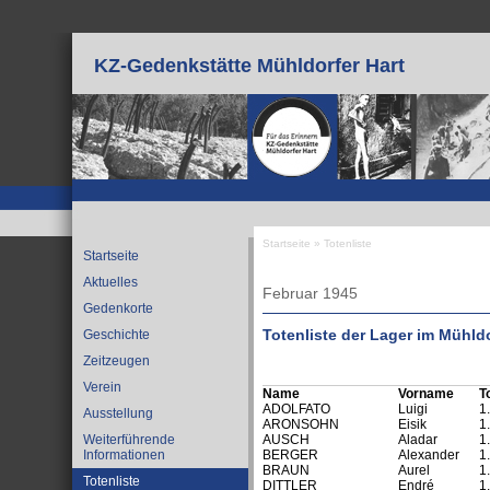
Direkt zum Inhalt
KZ-Gedenkstätte Mühldorfer Hart
Startseite
»
Totenliste
Startseite
Sie sind hier
Aktuelles
Februar 1945
Gedenkorte
Totenliste der Lager im Mühldo
Geschichte
Zeitzeugen
Verein
Name
Vorname
T
ADOLFATO
Luigi
1
Ausstellung
ARONSOHN
Eisik
1
Weiterführende
AUSCH
Aladar
1
Informationen
BERGER
Alexander
1
BRAUN
Aurel
1
Totenliste
DITTLER
Endré
1