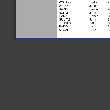
POGANY
Endré
2
WEISZ
Josef
2
BARDOS
Simon
2
BÖHM
Janos
2
GARA
Denes
2
GULYAS
Johann
2
LEHNER
Pal
2
RADO
Lajos
2
SEGAL
Herz
2