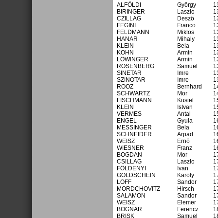
ALFÖLDI
György
1
BIRINGER
Laszlo
1
CZILLAG
Deszö
1
FEGINI
Franco
1
FELDMANN
Miklos
1
HANAR
Mihaly
1
KLEIN
Bela
1
KOHN
Armin
1
LÖWINGER
Armin
1
ROSENBERG
Samuel
1
SINETAR
Imre
1
SZINOTAR
Imre
1
ROOZ
Bernhard
1
SCHWARTZ
Mor
1
FISCHMANN
Kusiel
1
KLEIN
Istvan
1
VERMES
Antal
1
ENGEL
Gyula
1
MESSINGER
Bela
1
SCHNEIDER
Arpad
1
WEISZ
Ernö
1
WIESNER
Franz
1
BOGDAN
Mor
1
CSILLAG
Laszlo
1
FÖLDENYI
Ivan
1
GOLDSCHEIN
Karoly
1
LOFF
Sandor
1
MORDCHOVITZ
Hirsch
1
SALAMON
Sandor
1
WEISZ
Elemer
1
BOGNAR
Ferencz
1
BRISK
Samuel
1