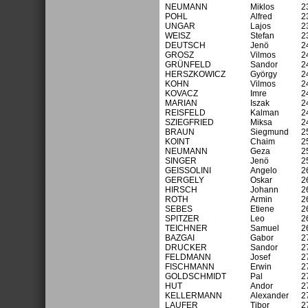
NEUMANN
Miklos
2
POHL
Alfred
2
UNGAR
Lajos
2
WEISZ
Stefan
2
DEUTSCH
Jenö
2
GROSZ
Vilmos
2
GRÜNFELD
Sandor
2
HERSZKOWICZ
György
2
KOHN
Vilmos
2
KOVACZ
Imre
2
MARIAN
Iszak
2
REISFELD
Kalman
2
SZIEGFRIED
Miksa
2
BRAUN
Siegmund
2
KOINT
Chaim
2
NEUMANN
Geza
2
SINGER
Jenö
2
GEISSOLINI
Angelo
2
GERGELY
Oskar
2
HIRSCH
Johann
2
ROTH
Armin
2
SEBES
Etiene
2
SPITZER
Leo
2
TEICHNER
Samuel
2
BAZGAI
Gabor
2
DRUCKER
Sandor
2
FELDMANN
Josef
2
FISCHMANN
Erwin
2
GOLDSCHMIDT
Pal
2
HUT
Andor
2
KELLERMANN
Alexander
2
LAUFER
Tibor
2