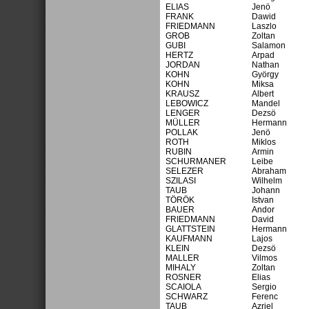
ELIAS
Jenö
FRANK
Dawid
FRIEDMANN
Laszlo
GROB
Zoltan
GUBI
Salamon
HERTZ
Arpad
JORDAN
Nathan
KOHN
György
KOHN
Miksa
KRAUSZ
Albert
LEBOWICZ
Mandel
LENGER
Dezsö
MÜLLER
Hermann
POLLAK
Jenö
ROTH
Miklos
RUBIN
Armin
SCHURMANER
Leibe
SELEZER
Abraham
SZILASI
Wilhelm
TAUB
Johann
TÖRÖK
Istvan
BAUER
Andor
FRIEDMANN
David
GLATTSTEIN
Hermann
KAUFMANN
Lajos
KLEIN
Dezsö
MALLER
Vilmos
MIHALY
Zoltan
ROSNER
Elias
SCAIOLA
Sergio
SCHWARZ
Ferenc
TAUB
Azriel