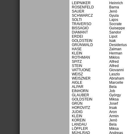
LEIPNIKER
Heinrich
ROSENFELD
Barna
SAUER
Jenö
SCHWARCZ
Gyula
SOLTI
Lajos
TRAVERSO
Socrate
BISSAGIO
Guiseppe
DIAMANT
Sandor
ERDEI
Lipot
GOLDSTEIN
Isak
GRÜNWALD
Desiderius
HASE
Zalman
KLEIN
Herman
ROTHMAN
Miklos
SPITZ
Alfred
STEIN
Alfred
VATTUONE
Giovanni
WEISZ
Laszlo
WEISZNER
Abraham
AIGLE
Marcelle
ALPAR
Bela
EINHORN
Job
GLAUBER
György
GOLDSTEIN
Miksa
GRÜN
Josef
HOROVITZ
Irsak
JUDIG
Aron
KLEIN
Armin
KOREIN
Jenö
LANDAU
Bela
LÖFFLER
Miksa
MÜHLRAD
Andreas