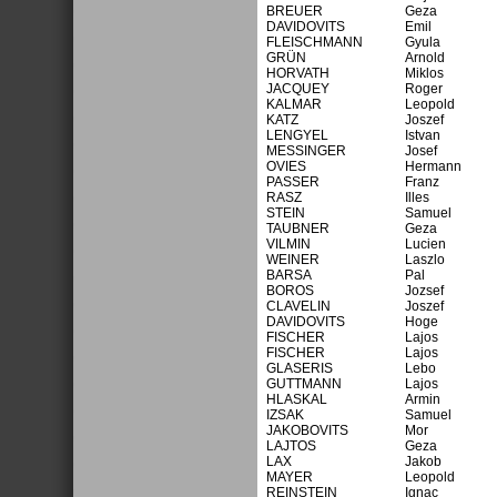
BREUER
Geza
DAVIDOVITS
Emil
FLEISCHMANN
Gyula
GRÜN
Arnold
HORVATH
Miklos
JACQUEY
Roger
KALMAR
Leopold
KATZ
Joszef
LENGYEL
Istvan
MESSINGER
Josef
OVIES
Hermann
PASSER
Franz
RASZ
Illes
STEIN
Samuel
TAUBNER
Geza
VILMIN
Lucien
WEINER
Laszlo
BARSA
Pal
BOROS
Jozsef
CLAVELIN
Joszef
DAVIDOVITS
Hoge
FISCHER
Lajos
FISCHER
Lajos
GLASERIS
Lebo
GUTTMANN
Lajos
HLASKAL
Armin
IZSAK
Samuel
JAKOBOVITS
Mor
LAJTOS
Geza
LAX
Jakob
MAYER
Leopold
REINSTEIN
Ignac