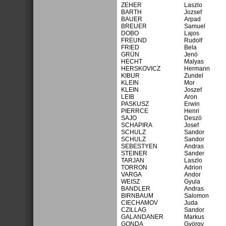
ZEHER
Laszlo
BARTH
Jozsef
BAUER
Arpad
BREUER
Samuel
DOBO
Lajos
FREUND
Rudolf
FRIED
Bela
GRÜN
Jenö
HECHT
Malyas
HERSKOVICZ
Hermann
KIBUR
Zundel
KLEIN
Mor
KLEIN
Joszef
LEIB
Aron
PASKUSZ
Erwin
PIERRCE
Henri
SAJO
Deszö
SCHAPIRA
Josef
SCHULZ
Sandor
SCHULZ
Sandor
SEBESTYEN
Andras
STEINER
Sander
TARJAN
Laszlo
TORRON
Adrion
VARGA
Andor
WEISZ
Gyula
BANDLER
Andras
BIRNBAUM
Salomon
CIECHAMOV
Juda
CZILLAG
Sandor
GALANDANER
Markus
GONDA
György