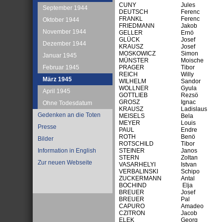
CUNY
Jules
September 1944
DEUTSCH
Ferenc
FRANKL
Ferenc
Oktober 1944
FRIEDMANN
Jakob
November 1944
GELLER
Ernö
GLÜCK
Josef
Dezember 1944
KRAUSZ
Josef
MOSKOWICZ
Simon
Januar 1945
MÜNSTER
Moische
Februar 1945
PRAGER
Tibor
REICH
Willy
März 1945
WILHELM
Sandor
WOLLNER
Gyula
April 1945
GOTTLIEB
Rezsö
GROSZ
Ignac
Ohne Todesdatum
KRAUSZ
Ladislaus
Gedenken an die Toten
MEISELS
Bela
MEYER
Louis
Presse
PAUL
Endre
ROTH
Benö
Bilder
ROTSCHILD
Tibor
Information in English
STEINER
Janos
STERN
Zoltan
Zur neuen Webseite
VASARHELYI
Istvan
VERBALINSKI
Schipo
ZUCKERMANN
Antal
BOCHIND
Elja
BREUER
Josef
BREUER
Pal
CAPURO
Amadeo
CZITRON
Jacob
ELEK
Georg