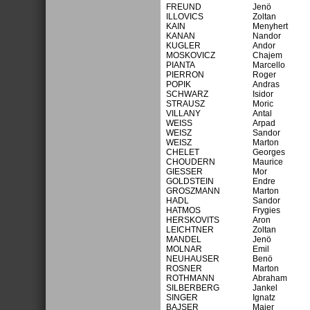
FREUND
Jenö
ILLOVICS
Zoltan
KAIN
Menyhert
KANAN
Nandor
KUGLER
Andor
MOSKOVICZ
Chajem
PIANTA
Marcello
PIERRON
Roger
POPIK
Andras
SCHWARZ
Isidor
STRAUSZ
Moric
VILLANY
Antal
WEISS
Arpad
WEISZ
Sandor
WEISZ
Marton
CHELET
Georges
CHOUDERN
Maurice
GIESSER
Mor
GOLDSTEIN
Endre
GROSZMANN
Marton
HADL
Sandor
HATMOS
Frygies
HERSKOVITS
Aron
LEICHTNER
Zoltan
MANDEL
Jenö
MOLNAR
Emil
NEUHAUSER
Benö
ROSNER
Marton
ROTHMANN
Abraham
SILBERBERG
Jankel
SINGER
Ignatz
BAJSER
Majer