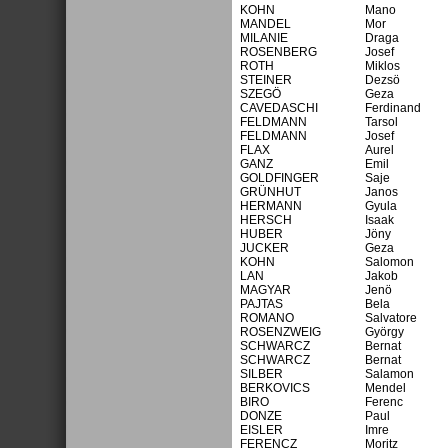
KOHN
Mano
MANDEL
Mor
MILANIE
Draga
ROSENBERG
Josef
ROTH
Miklos
STEINER
Dezsö
SZEGÖ
Geza
CAVEDASCHI
Ferdinand
FELDMANN
Tarsol
FELDMANN
Josef
FLAX
Aurel
GANZ
Emil
GOLDFINGER
Saje
GRÜNHUT
Janos
HERMANN
Gyula
HERSCH
Isaak
HUBER
Jöny
JUCKER
Geza
KOHN
Salomon
LAN
Jakob
MAGYAR
Jenö
PAJTAS
Bela
ROMANO
Salvatore
ROSENZWEIG
György
SCHWARCZ
Bernat
SCHWARCZ
Bernat
SILBER
Salamon
BERKOVICS
Mendel
BIRO
Ferenc
DONZE
Paul
EISLER
Imre
FERENCZ
Moritz