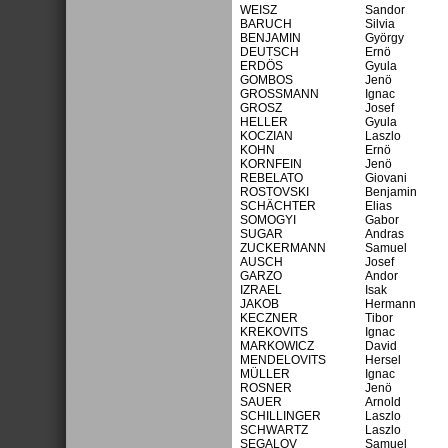
WEISZ
Sandor
BARUCH
Silvia
BENJAMIN
György
DEUTSCH
Ernö
ERDÖS
Gyula
GOMBOS
Jenö
GROSSMANN
Ignac
GROSZ
Josef
HELLER
Gyula
KOCZIAN
Laszlo
KOHN
Ernö
KORNFEIN
Jenö
REBELATO
Giovani
ROSTOVSKI
Benjamin
SCHÄCHTER
Elias
SOMOGYI
Gabor
SUGAR
Andras
ZUCKERMANN
Samuel
AUSCH
Josef
GARZO
Andor
IZRAEL
Isak
JAKOB
Hermann
KECZNER
Tibor
KREKOVITS
Ignac
MARKOWICZ
David
MENDELOVITS
Hersel
MÜLLER
Ignac
ROSNER
Jenö
SAUER
Arnold
SCHILLINGER
Laszlo
SCHWARTZ
Laszlo
SEGALOV
Samuel