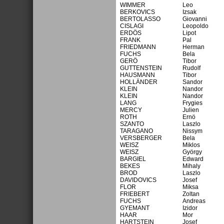
WIMMER
Leo
BERKOVICS
Izsak
BERTOLASSO
Giovanni
CISLAGI
Leopoldo
ERDÖS
Lipot
FRANK
Pal
FRIEDMANN
Herman
FUCHS
Bela
GERÖ
Tibor
GUTTENSTEIN
Rudolf
HAUSMANN
Tibor
HOLLÄNDER
Sandor
KLEIN
Nandor
KLEIN
Nandor
LANG
Frygies
MERCY
Julien
ROTH
Ernö
SZANTO
Laszlo
TARAGANO
Nissym
VERSBERGER
Bela
WEISZ
Miklos
WEISZ
György
BARGIEL
Edward
BEKES
Mihaly
BROD
Laszlo
DAVIDOVICS
Josef
FLOR
Miksa
FRIEBERT
Zoltan
FUCHS
Andreas
GYEMANT
Izidor
HAAR
Mor
HARTSTEIN
Josef