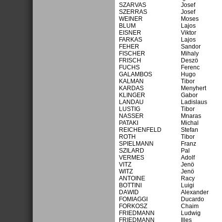
SZARVAS
Josef
SZERRAS
Josef
WEINER
Moses
BLUM
Lajos
EISNER
Viktor
FARKAS
Lajos
FEHER
Sandor
FISCHER
Mihaly
FRISCH
Deszö
FUCHS
Ferenc
GALAMBOS
Hugo
KALMAN
Tibor
KARDAS
Menyhert
KLINGER
Gabor
LANDAU
Ladislaus
LUSTIG
Tibor
NASSER
Mnaras
PATAKI
Michal
REICHENFELD
Stefan
ROTH
Tibor
SPIELMANN
Franz
SZILARD
Pal
VERMES
Adolf
VITZ
Jenö
WITZ
Jenö
ANTOINE
Racy
BOTTINI
Luigi
DAWID
Alexander
FOMIAGGI
Ducardo
FORKOSZ
Chaim
FRIEDMANN
Ludwig
FRIEDMANN
Illes