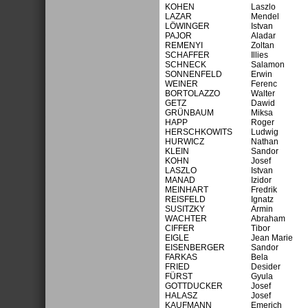
KOHEN
Laszlo
LAZAR
Mendel
LÖWINGER
Istvan
PAJOR
Aladar
REMENYI
Zoltan
SCHAFFER
Illies
SCHNECK
Salamon
SONNENFELD
Erwin
WEINER
Ferenc
BORTOLAZZO
Walter
GETZ
Dawid
GRÜNBAUM
Miksa
HAPP
Roger
HERSCHKOWITS
Ludwig
HURWICZ
Nathan
KLEIN
Sandor
KOHN
Josef
LASZLO
Istvan
MANAD
Izidor
MEINHART
Fredrik
REISFELD
Ignatz
SUSITZKY
Armin
WACHTER
Abraham
CIFFER
Tibor
EIGLE
Jean Marie
EISENBERGER
Sandor
FARKAS
Bela
FRIED
Desider
FÜRST
Gyula
GOTTDUCKER
Josef
HALASZ
Josef
KAUFMANN
Emerich