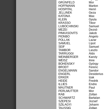
GRÜNFELD
Mor
HOFFMANN
Marton
HOSPITAL
Henri
JELLINEK
Geza
KATONA
Max
KLEIN
Gyula
KRASSO
Tibor
LUBOCHINSKI
Samuel
MEZEI
Dezsö
PINKASOVITS
Jakob
PIONBO
Angelo
POLLAK
Lazar
SAMUEL
Lipot
SEIF
Samuel
TAMBOR
Laszlo
TARRUGGI
Aldo
WEINBERGER
Karoly
WEISZ
Imre
BOHENSKY
György
BRODT
Ferenc
ENGELMANN
Sandor
ENGERL
Desiderius
ERKER
Izak
HEIDE
Fredrik
ILLIES
Endre
MAUTNER
Paul
PERLMUTTER
Mor
RAB
Zoltan
SCHWARTZ
Bartalan
SZEPESI
Jozsef
SZILAGYI
Johann
TAUSSIG
Zoltan