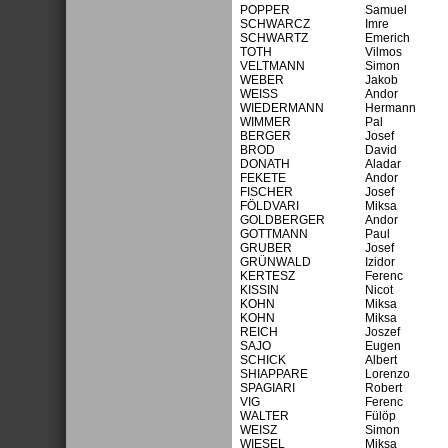
POPPER
Samuel
SCHWARCZ
Imre
SCHWARTZ
Emerich
TOTH
Vilmos
VELTMANN
Simon
WEBER
Jakob
WEISS
Andor
WIEDERMANN
Hermann
WIMMER
Pal
BERGER
Josef
BROD
David
DONATH
Aladar
FEKETE
Andor
FISCHER
Josef
FÖLDVARI
Miksa
GOLDBERGER
Andor
GOTTMANN
Paul
GRUBER
Josef
GRÜNWALD
Izidor
KERTESZ
Ferenc
KISSIN
Nicot
KOHN
Miksa
KOHN
Miksa
REICH
Joszef
SAJO
Eugen
SCHICK
Albert
SHIAPPARE
Lorenzo
SPAGIARI
Robert
VIG
Ferenc
WALTER
Fülöp
WEISZ
Simon
WIESEL
Miksa