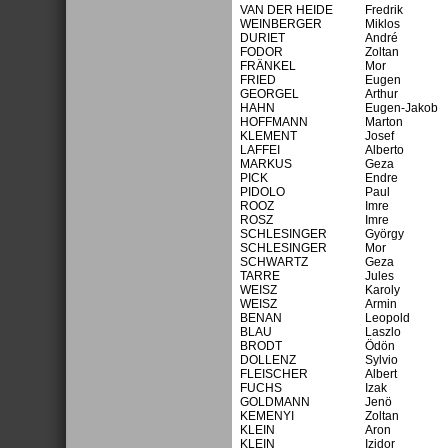
VAN DER HEIDE
Fredrik
WEINBERGER
Miklos
DURIET
André
FODOR
Zoltan
FRÄNKEL
Mor
FRIED
Eugen
GEORGEL
Arthur
HAHN
Eugen-Jakob
HOFFMANN
Marton
KLEMENT
Josef
LAFFEI
Alberto
MARKUS
Geza
PICK
Endre
PIDOLO
Paul
ROOZ
Imre
ROSZ
Imre
SCHLESINGER
György
SCHLESINGER
Mor
SCHWARTZ
Geza
TARRE
Jules
WEISZ
Karoly
WEISZ
Armin
BENAN
Leopold
BLAU
Laszlo
BRODT
Ödön
DOLLENZ
Sylvio
FLEISCHER
Albert
FUCHS
Izak
GOLDMANN
Jenö
KEMENYI
Zoltan
KLEIN
Aron
KLEIN
Izidor