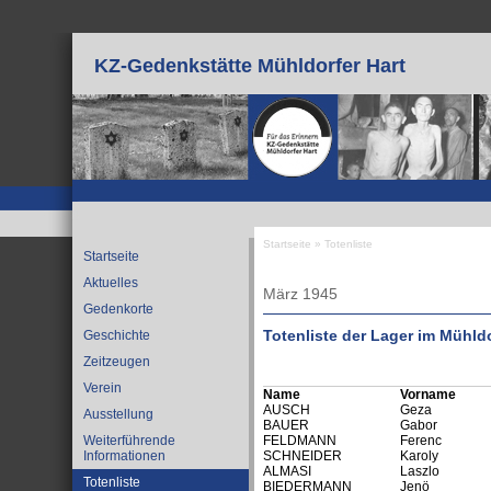
Direkt zum Inhalt
KZ-Gedenkstätte Mühldorfer Hart
Startseite
»
Totenliste
Startseite
Sie sind hier
Aktuelles
März 1945
Gedenkorte
Totenliste der Lager im Mühldo
Geschichte
Zeitzeugen
Verein
Name
Vorname
AUSCH
Geza
Ausstellung
BAUER
Gabor
Weiterführende
FELDMANN
Ferenc
Informationen
SCHNEIDER
Karoly
ALMASI
Laszlo
Totenliste
BIEDERMANN
Jenö