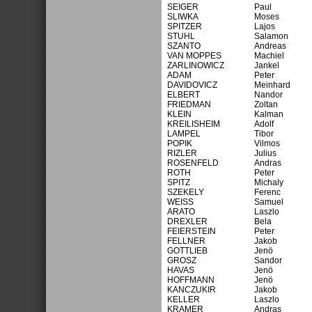
SEIGER
Paul
SLIWKA
Moses
SPITZER
Lajos
STUHL
Salamon
SZANTO
Andreas
VAN MOPPES
Machiel
ZARLINOWICZ
Jankel
ADAM
Peter
DAVIDOVICZ
Meinhard
ELBERT
Nandor
FRIEDMAN
Zoltan
KLEIN
Kalman
KREILISHEIM
Adolf
LAMPEL
Tibor
POPIK
Vilmos
RIZLER
Julius
ROSENFELD
Andras
ROTH
Peter
SPITZ
Michaly
SZEKELY
Ferenc
WEISS
Samuel
ARATO
Laszlo
DREXLER
Bela
FEIERSTEIN
Peter
FELLNER
Jakob
GOTTLIEB
Jenö
GROSZ
Sandor
HAVAS
Jenö
HOFFMANN
Jenö
KANCZUKIR
Jakob
KELLER
Laszlo
KRAMER
Andras