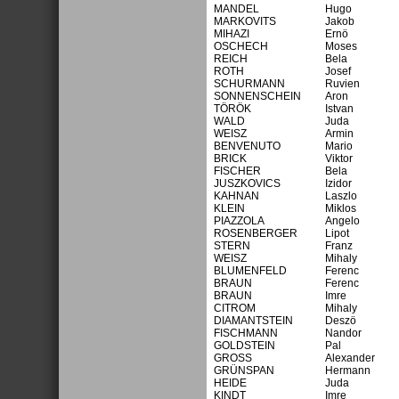
MANDEL
Hugo
MARKOVITS
Jakob
MIHAZI
Ernö
OSCHECH
Moses
REICH
Bela
ROTH
Josef
SCHURMANN
Ruvien
SONNENSCHEIN
Aron
TÖRÖK
Istvan
WALD
Juda
WEISZ
Armin
BENVENUTO
Mario
BRICK
Viktor
FISCHER
Bela
JUSZKOVICS
Izidor
KAHNAN
Laszlo
KLEIN
Miklos
PIAZZOLA
Angelo
ROSENBERGER
Lipot
STERN
Franz
WEISZ
Mihaly
BLUMENFELD
Ferenc
BRAUN
Ferenc
BRAUN
Imre
CITROM
Mihaly
DIAMANTSTEIN
Deszö
FISCHMANN
Nandor
GOLDSTEIN
Pal
GROSS
Alexander
GRÜNSPAN
Hermann
HEIDE
Juda
KINDT
Imre