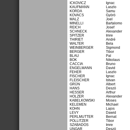
ICKOVICZ
Ignac
KAUFMANN
Laszlo
KORDA
Samu
KOVACS
Györö
MALZ
Joel
MINELLI
Bartalomo
REICH
Josef
SCHNECK
Alexander
SPITZER
Imre
THIRIET
André
WALTER
Bela
WEINBERGER
Sigmond
BERGER
Tibor
BLAU
Pal
BOK
Nikolaus
CACCIA
Bruno
ENGELMANN
David
FEHER
Laszlo
FISCHER
Ignac
FLEISCHER
Istvan
GRÜN
Albert
HANS
Deszö
HESSER
Arthur
HOLZER
Alexander
KABELKOWSKI
Moses
KELEMEN
Michael
KOHN
Lajos
LEVY
Dawid
PERLMUTTER
Bernat
POLLITZER
Tibor
SZABADOS
Imre
UNGAR
Deszö