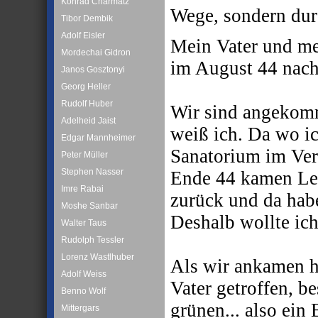
Konrad Charmatz
Wege, sondern dur
Tibor Dembik
Adolf Eisler
Mein Vater und me
Mordechai Gidron
im August 44 nac
Janos Gosztonyi
Georg Heller
Rudolf Huber
Wir sind angekom
Adelheid Jaist
weiß ich. Da wo ic
Edgar Mannheimer
Sanatorium im Ver
Peter Müller
Stephen Nasser
Ende 44 kamen Leu
Imre Rabai
zurück und da habe
Moshe Sanbar
Deshalb wollte ich
Walter Taus
Rudolph Tessler
Lorenz Wastlhuber
Als wir ankamen h
Adolf Weiss
Vater getroffen, b
Benno Wolf
grünen... also ein
Mittergars