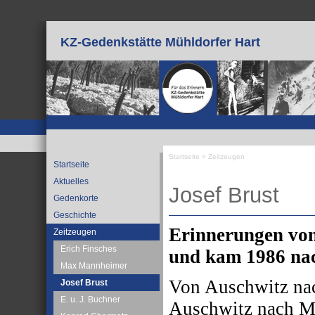
Direkt zum Inhalt
KZ-Gedenkstätte Mühldorfer Hart
Startseite
»
Zeitzeugen
Startseite
Sie sind hier
Aktuelles
Josef Brust
Gedenkorte
Geschichte
Erinnerungen von
Zeitzeugen
Erich Finsches
und kam 1986 nac
Max Mannheimer
Von Auschwitz nac
Josef Brust
E. u. J. Buchner
Auschwitz nach Mü