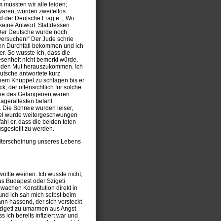
 mussten wir alle leiden;
aren, würden zweifellos
 der Deutsche Fragte: „ Wo
eine Antwort. Stattdessen
. Der Deutsche wurde noch
versuchen!“ Der Jude schrie
chen Durchfall bekommen und ich
ger. So wusste ich, dass die
senheit nicht bemerkt würde.
cht den Mut herauszukommen. Ich
Deutsche antwortete kurz
einem Knüppel zu schlagen bis er
 der offensichtlich für solche
reie des Gefangenen waren
Lagerältesten befahl
 Die Schreie wurden leiser,
ppel wurde weitergeschwungen
efahl er, dass die beiden toten
sgestellt zu werden.
eiterscheinung unseres Lebens
wollte weinen. Ich wusste nicht,
us Budapest oder Szigeti
wachen Konstitution direkt in
nd ich sah mich selbst beim
nn hassend, der sich versteckt
Szigeti zu umarmen aus Angst
ich bereits infiziert war und