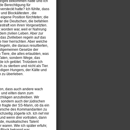
Szigeti bekommen hatte und ich
nde Berechtigung für
versteckt hatte? Ich fühlte, dass
- und Blockältesten , die
igene Position fürchteten; die
gar die Deutschen, die befahlen
straft von ihren Vorgesetzten.
ft worden war, weil er Nahrung
dem zivilen Leben. Aber zur
das Zivilleben regeln auf das
e hier herrschten. Aber welche
geln, die daraus resultierten,
 allgemeinen Gesetze der
Tiere, die alles erlaubten, was
 Taten, sondern Wege, das
de ich getötet. Trotzdem ich
 zu sterben und nicht als Tier.
ndigen Hungers, der Kälte und
m zu überleben.
ien, dass auch andere wach
b und eilten dann zum
Schlägen anzutreiben. Wir
, sondern auch der jüdischen
en fragte der SS-Mann, ob da ein
fbursche des Kommandanten zu
chzeitig zögerte ich. Ich rief mir
und wenn drei vortraten, dann
de, musikalisches Talent
 waren. Wie ich später erfuhr,
-Block bekannt war.