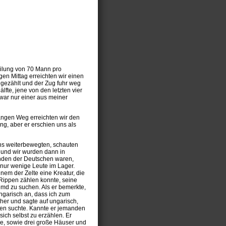
eilung von 70 Mann pro
gen Mittag erreichten wir einen
gezählt und der Zug fuhr weg
lfte, jene von den letzten vier
war nur einer aus meiner
angen Weg erreichten wir den
ng, aber er erschien uns als
uns weiterbewegten, schauten
 und wir wurden dann in
Händen der Deutschen waren,
nur wenige Leute im Lager.
nem der Zelte eine Kreatur, die
Rippen zählen konnte, seine
md zu suchen. Als er bemerkte,
ungarisch an, dass ich zum
äher und sagte auf ungarisch,
en suchte. Kannte er jemanden
ich selbst zu erzählen. Er
e, sowie drei große Häuser und