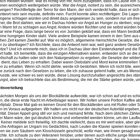
mich meiden würden. War es richtig von mir, nicht zuzugeben, dass ich Läuse von 
ihnen womöglich weitergeben würde. War die Angst, isoliert zu sein, die ausreiche
eigen? Rechtfertigte der Terror für den Mann, der sich versteckt hatte, dass er sich 
Antwort nein sein musste, definitiv nein. Furcht konnte alles rechtfertigen: Die Lager
ngene schlagen würden und direkt dazu angewiesen zu sein, sondern nur um ihre e
er, die Brot stahlen, wie wir in Dachau hörten vor Angst an Hunger zu sterben; so
n Mann tot zu schlagen aus Angst. Andere würden flüchten und sie selbst würden be
ar eine Frage, dass lange bevor es von Juristen geklärt war, dass ein Mann bestra
seine hungrigen Kinder stahl. Viele andere Beispiele kamen einem in den Sinn aus 
chen Zeit kamen Zweifel auf. War es möglich, allgemeine menschliche Gesetze, die 
r zu übertragen? Ich fürchtete, dass die Antwort nein war, weil ganz andere Gesetz
tze? Und ich erinnerte mich, dass ich in Dachau über den Existenzkampf und die Re
rt hatte. Ich bemerkte, dass die einzigen Alternativen waren. entweder sich an die
llschaft zu halten oder sich den Naturgesetzen zu ergeben, die Gesetze der wilden 
 dient, das Leben zu erhalten. Dabei waren Diebstahl und Mord keine kriminellen
n zu erhalten. Wenn ich nicht stehle, werde ich bestohlen. Wenn ich nicht töte, wer
te zurück nach den Gesetzen zu leben, die ich zuhause gelernt hatte; um als Mensch
wusste, wie schwer es sein würde, diese Lösung durchzuhalten angesichts des stä
Angst, aber ich betrachtete das als Bestimmung, die mir die Stärke geben würde, u
itsverteilung
ächsten Morgen als uns der Blockälteste aufweckte, war ich schon auf und es sch
n, die diese erste Nacht im Arbeitslager waren. Wir holten unsere Portion Kaffee a
llplatz. Diese Mal gab es keinen Grund für den Blockältesten uns mit Rufen oder 
en im Voraus aufgegeben. Wir hatten uns nicht nur der deutschen Autorität ergeben
rität. Dieser Appell ging still vor sich und niemand fehlte. Nach dem üblichen Zähl
er Mann wäre, der gut deutsch könne und vorbereitet werden könne, um der Lau
 Keiner meldete sich freiwillig. Ich dachte vielleicht, dass es mir wert wäre, aber glei
iche Anfragen an Ungarn ins Gedächtnis, nach Leuten die Klavier spielen konnten 
en sie zum Säubern von Kloschüsseln geschickt, wofür man, wie ihnen gesagt wur
chte. Ich schaute zu den Veteranen hinüber, unter denen auch etliche junge Männer
es eine große Gruppe von Jungen, die in einem großen Zelt lebten, der als Jungen