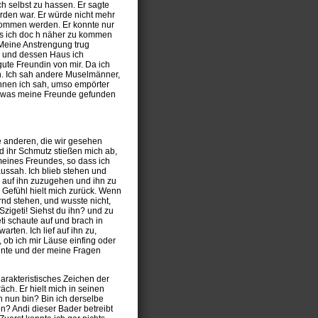
h selbst zu hassen. Er sagte
den war. Er würde nicht mehr
nommen werden. Er konnte nur
ss ich doc h näher zu kommen
 Meine Anstrengung trug
te und dessen Haus ich
ute Freundin von mir. Da ich
. Ich sah andere Muselmänner,
 ihnen ich sah, umso empörter
en, was meine Freunde gefunden
e anderen, die wir gesehen
nd ihr Schmutz stießen mich ab,
meines Freundes, so dass ich
aussah. Ich blieb stehen und
s, auf ihn zuzugehen und ihn zu
Gefühl hielt mich zurück. Wenn
nd stehen, und wusste nicht,
 Szigeti! Siehst du ihn? und zu
eti schaute auf und brach in
ten. Ich lief auf ihn zu,
 ob ich mir Läuse einfing oder
annte und der meine Fragen
harakteristisches Zeichen der
ch. Er hielt mich in seinen
 nun bin? Bin ich derselbe
 Andi dieser Bader betreibt