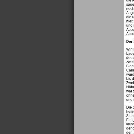
die K
sage
noch
Auge
die 
hier
und 
Appe
Appe
Der 
Wir 
Lage
deut
zwei
Bloc
Camp
würd
bis 
Zwei
Nähe
war 
ohne
und 
Die 
heiß
Stun
Eini
laut
der 
den 