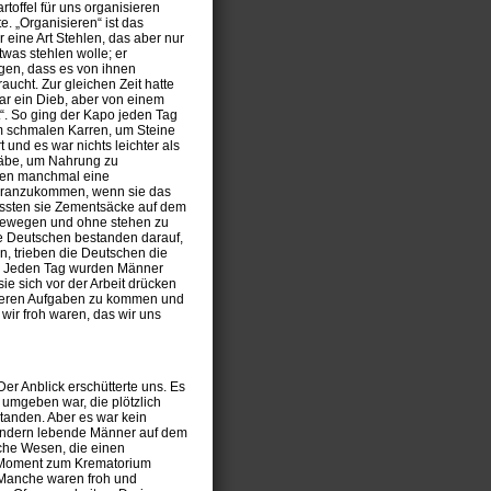
toffel für uns organisieren
e. „Organisieren“ ist das
r eine Art Stehlen, das aber nur
was stehlen wolle; er
gen, dass es von ihnen
ucht. Zur gleichen Zeit hatte
r ein Dieb, aber von einem
“. So ging der Kapo jeden Tag
em schmalen Karren, um Steine
und es war nichts leichter als
 gäbe, um Nahrung zu
atten manchmal eine
heranzukommen, wenn sie das
mussten sie Zementsäcke auf dem
 bewegen und ohne stehen zu
e Deutschen bestanden darauf,
n, trieben die Deutschen die
n. Jeden Tag wurden Männer
ie sich vor der Arbeit drücken
anderen Aufgaben zu kommen und
wir froh waren, das wir uns
r Anblick erschütterte uns. Es
 umgeben war, die plötzlich
tanden. Aber es war kein
sondern lebende Männer auf dem
che Wesen, die einen
en Moment zum Krematorium
 Manche waren froh und