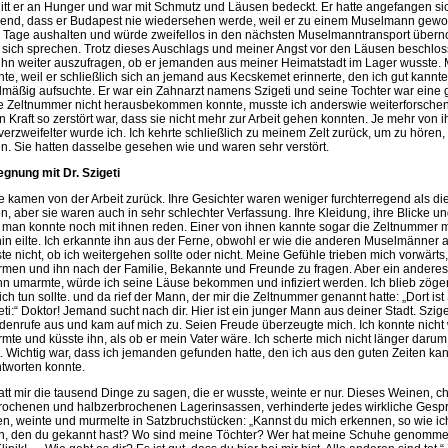
 litt er an Hunger und war mit Schmutz und Läusen bedeckt. Er hatte angefangen sic
end, dass er Budapest nie wiedersehen werde, weil er zu einem Muselmann gewor
e Tage aushalten und würde zweifellos in den nächsten Muselmanntransport über
 sich sprechen. Trotz dieses Auschlags und meiner Angst vor den Läusen beschlo
ihn weiter auszufragen, ob er jemanden aus meiner Heimatstadt im Lager wusste.
hte, weil er schließlich sich an jemand aus Kecskemet erinnerte, den ich gut kann
lmäßig aufsuchte. Er war ein Zahnarzt namens Szigeti und seine Tochter war eine g
e Zeltnummer nicht herausbekommen konnte, musste ich anderswie weiterforschen
n Kraft so zerstört war, dass sie nicht mehr zur Arbeit gehen konnten. Je mehr von
verzweifelter wurde ich. Ich kehrte schließlich zu meinem Zelt zurück, um zu hör
en. Sie hatten dasselbe gesehen wie und waren sehr verstört.
gnung mit Dr. Szigeti
e kamen von der Arbeit zurück. Ihre Gesichter waren weniger furchterregend als di
en, aber sie waren auch in sehr schlechter Verfassung. Ihre Kleidung, ihre Blicke u
 man konnte noch mit ihnen reden. Einer von ihnen kannte sogar die Zeltnummer 
hin eilte. Ich erkannte ihn aus der Ferne, obwohl er wie die anderen Muselmänner 
te nicht, ob ich weitergehen sollte oder nicht. Meine Gefühle trieben mich vorwärt
men und ihn nach der Familie, Bekannte und Freunde zu fragen. Aber ein anderes 
ihn umarmte, würde ich seine Läuse bekommen und infiziert werden. Ich blieb zöger
ich tun sollte. und da rief der Mann, der mir die Zeltnummer genannt hatte: „Dort ist
eti:“ Doktor! Jemand sucht nach dir. Hier ist ein junger Mann aus deiner Stadt. Szig
denrufe aus und kam auf mich zu. Seien Freude überzeugte mich. Ich konnte nicht war
mte und küsste ihn, als ob er mein Vater wäre. Ich scherte mich nicht länger darum,
t. Wichtig war, dass ich jemanden gefunden hatte, den ich aus den guten Zeiten k
tworten konnte.
att mir die tausend Dinge zu sagen, die er wusste, weinte er nur. Dieses Weinen, c
rochenen und halbzerbrochenen Lagerinsassen, verhinderte jedes wirkliche Gesprä
n, weinte und murmelte in Satzbruchstücken: „Kannst du mich erkennen, so wie ich
, den du gekannt hast? Wo sind meine Töchter? Wer hat meine Schuhe genommen?