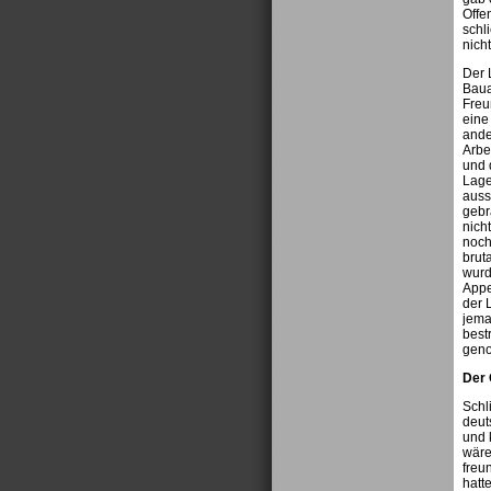
Offe
schl
nicht
Der 
Baua
Freu
eine
ande
Arbe
und 
Lage
auss
gebr
nich
noch
brut
wurd
Appe
der 
jema
best
gen
Der 
Schl
deut
und 
wäre
freu
hatt