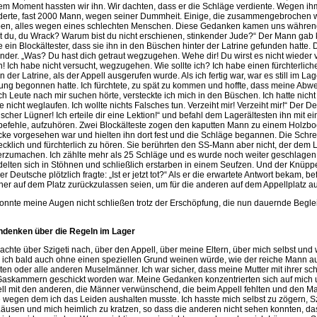
em Moment hassten wir ihn. Wir dachten, dass er die Schläge verdiente. Wegen ihm
erte, fast 2000 Mann, wegen seiner Dummheit. Einige, die zusammengebrochen w
ben, alles wegen eines schlechten Menschen. Diese Gedanken kamen uns während
t du, du Wrack? Warum bist du nicht erschienen, stinkender Jude?“ Der Mann gab k
e ein Blockältester, dass sie ihn in den Büschen hinter der Latrine gefunden hatte
nder. „Was? Du hast dich getraut wegzugehen. Wehe dir! Du wirst es nicht wieder 
n! Ich habe nicht versucht, wegzugehen. Wie sollte ich? Ich habe einen fürchterli
n der Latrine, als der Appell ausgerufen wurde. Als ich fertig war, war es still im La
ung begonnen hatte. Ich fürchtete, zu spät zu kommen und hoffte, dass meine Abwe
ich Leute nach mir suchen hörte, versteckte ich mich in den Büschen. Ich hatte ni
te nicht weglaufen. Ich wollte nichts Falsches tun. Verzeiht mir! Verzeiht mir!“ Der 
ischer Lügner! Ich erteile dir eine Lektion!“ und befahl dem Lagerältesten ihn mit 
befehle, aufzuhören. Zwei Blockälteste zogen den kaputten Mann zu einem Holzbock,
ke vorgesehen war und hielten ihn dort fest und die Schläge begannen. Die Sch
ecklich und fürchterlich zu hören. Sie berührten den SS-Mann aber nicht, der dem 
erzumachen. Ich zählte mehr als 25 Schläge und es wurde noch weiter geschlagen.
elten sich in Stöhnen und schließlich erstarben in einem Seufzen. Und der Knü
er Deutsche plötzlich fragte: „Ist er jetzt tot?“ Als er die erwartete Antwort bekam, b
er auf dem Platz zurückzulassen seien, um für die anderen auf dem Appellplatz au
konnte meine Augen nicht schließen trotz der Erschöpfung, die nun dauernde Begl
denken über die Regeln im Lager
dachte über Szigeti nach, über den Appell, über meine Eltern, über mich selbst und 
 ich bald auch ohne einen speziellen Grund weinen würde, wie der reiche Mann a
ten oder alle anderen Muselmänner. Ich war sicher, dass meine Mutter mit ihrer sch
Gaskammern geschickt worden war. Meine Gedanken konzentrierten sich auf mich u
ll mit den anderen, die Männer verwünschend, die beim Appell fehlten und den Ma
e wegen dem ich das Leiden aushalten musste. Ich hasste mich selbst zu zögern, 
Läusen und mich heimlich zu kratzen, so dass die anderen nicht sehen konnten, dass 