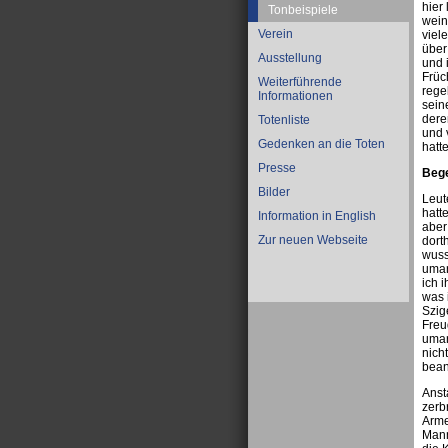
hier
Tonbeispiele
wein
Verein
viel
über
Ausstellung
und 
Früc
Weiterführende
rege
Informationen
sein
dere
Totenliste
und 
Gedenken an die Toten
hatt
Presse
Bege
Bilder
Leut
hatt
Information in English
aber
Zur neuen Webseite
dort
wuss
umar
ich 
was 
Szig
Freu
umar
nich
bean
Anst
zerb
Arme
Mann