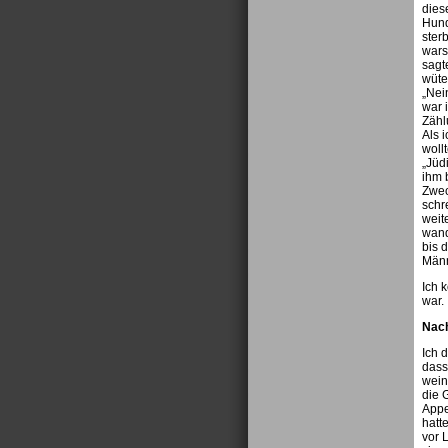
dies
Hund
ster
wars
sagt
wüte
„Nei
war i
Zähl
Als 
woll
„Jüd
ihm 
Zwec
schr
weit
wand
bis d
Männ
Ich 
war.
Nach
Ich 
dass
wein
die 
Appe
hatt
vor 