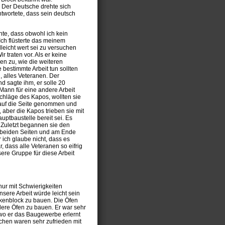
? Der Deutsche drehte sich
antwortete, dass sein deutsch
hte, dass obwohl ich kein
Ich flüsterte das meinem
leicht wert sei zu versuchen
r traten vor. Als er keine
n zu, wie die weiteren
 bestimmte Arbeit tun sollten
, alles Veteranen. Der
d sagte ihm, er solle 20
Mann für eine andere Arbeit
chläge des Kapos, wollten sie
, auf die Seite genommen und
aber die Kapos trieben sie mit
uptbaustelle bereit sei. Es
 Zuletzt begannen sie den
f beiden Seiten und am Ende
 ich glaube nicht, dass es
 dass alle Veteranen so eifrig
ere Gruppe für diese Arbeit
nur mit Schwierigkeiten
nsere Arbeit würde leicht sein
nkenblock zu bauen. Die Öfen
dere Öfen zu bauen. Er war sehr
 wo er das Baugewerbe erlernt
chen waren sehr zufrieden mit