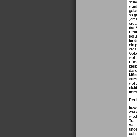
sein
würd
gelä
so g
„org
orga
das 
Deut
los 
für 
ein 
orga
Gele
woll
Rück
blei
dass
Männ
durc
woll
nich
frei
Der 
Inzw
war 
wied
Trau
Weg 
unde
gebr