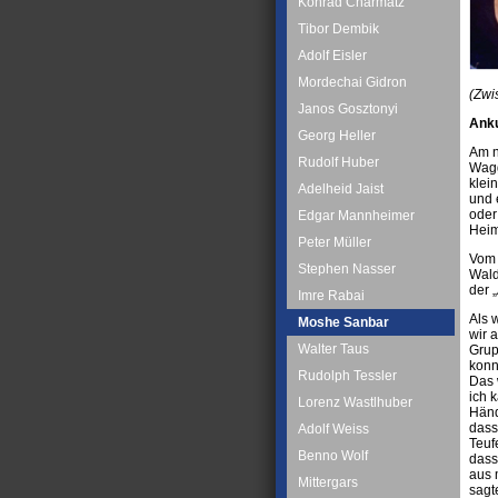
Konrad Charmatz
Tibor Dembik
Adolf Eisler
Mordechai Gidron
(Zwi
Janos Gosztonyi
Anku
Georg Heller
Am n
Rudolf Huber
Wagg
klei
Adelheid Jaist
und 
oder
Edgar Mannheimer
Heim
Peter Müller
Vom 
Stephen Nasser
Wald
der 
Imre Rabai
Als 
Moshe Sanbar
wir 
Walter Taus
Grup
konn
Rudolph Tessler
Das 
ich 
Lorenz Wastlhuber
Händ
dass
Adolf Weiss
Teuf
Benno Wolf
dass
aus 
Mittergars
sagt