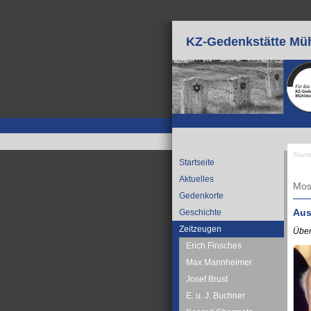
Direkt zum Inhalt
KZ-Gedenkstätte Müh
Start
Startseite
Sie
Aktuelles
Mos
Gedenkorte
Aus
Geschichte
Zeitzeugen
Über
Erich Finsches
Max Mannheimer
Josef Brust
E. u. J. Buchner