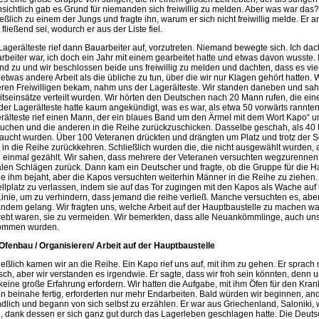
nsichtlich gab es Grund für niemanden sich freiwillig zu melden. Aber was war das
ießlich zu einem der Jungs und fragte ihn, warum er sich nicht freiwillig melde. Er 
 fließend sei, wodurch er aus der Liste fiel.
Lagerälteste rief dann Bauarbeiter auf, vorzutreten. Niemand bewegte sich. Ich dac
rbeiter war, ich doch ein Jahr mit einem gearbeitet hatte und etwas davon wusste. 
nd zu und wir beschlossen beide uns freiwillig zu melden und dachten, dass es viel
 etwas andere Arbeit als die übliche zu tun, über die wir nur Klagen gehört hatten. Wi
ren Freiwilligen bekam, nahm uns der Lagerälteste. Wir standen daneben und sahe
itseinsätze verteilt wurden. Wir hörten den Deutschen nach 20 Mann rufen, die eine
der Lagerälteste hatte kaum angekündigt, was es war, als etwa 50 vorwärts rannten
rälteste rief einen Mann, der ein blaues Band um den Ärmel mit dem Wort Kapo“ un
uchen und die anderen in die Reihe zurückzuschicken. Dasselbe geschah, als 40 
aucht wurden. Über 100 Veteranen drückten und drängten um Platz und trotz der S
t in die Reihe zurückkehren. Schließlich wurden die, die nicht ausgewählt wurden
 einmal gezählt. Wir sahen, dass mehrere der Veteranen versuchten wegzurennen, 
alen Schlägen zurück. Dann kam ein Deutscher und fragte, ob die Gruppe für die Ha
e ihm bejaht, aber die Kapos versuchten weiterhin Männer in die Reihe zu ziehen.
llplatz zu verlassen, indem sie auf das Tor zugingen mit den Kapos als Wache au
Linie, um zu verhindern, dass jemand die reihe verließ. Manche versuchten es, aber
ndem gelang. Wir fragten uns, welche Arbeit auf der Hauptbaustelle zu machen war,
rebt waren, sie zu vermeiden. Wir bemerkten, dass alle Neuankömmlinge, auch uns
ommen wurden.
Ofenbau / Organisieren/ Arbeit auf der Hauptbaustelle
ießlich kamen wir an die Reihe. Ein Kapo rief uns auf, mit ihm zu gehen. Er sprach 
sch, aber wir verstanden es irgendwie. Er sagte, dass wir froh sein könnten, denn u
keine große Erfahrung erfordern. Wir hatten die Aufgabe, mit ihm Öfen für den Kra
n beinahe fertig, erforderten nur mehr Endarbeiten. Bald würden wir beginnen, an
ndlich und begann von sich selbst zu erzählen. Er war aus Griechenland, Saloniki,
e, dank dessen er sich ganz gut durch das Lagerleben geschlagen hatte. Die Deuts