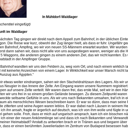
In Mühldorf-Waldlager
schentitel eingefügt)
nft im Waldlager
ächsten Tag gingen wir direkt nach dem Appell zum Bahnhof, in der üblichen Eint
on. Die Reise war kurz, obwohl der Zug länger hielt, als dass er fuhr. Ungefähr ge
nen Bahnhof, Ampfing, wo wir von neuen SS-Männern erwartet wurden. Wir wurden 
erst dann sahen wir, dass nicht alle von uns ausgestiegen waren, weniger als die Hä
 5 Waggons, die anderen gingen zu einem anderen Ziel, das wir nicht kannten. Es 
atstadt in der Ampfinger Gruppe.
Bahnhof wandten wir uns den Feldern zu, weg vom Ort, und nach einem wirklich l
 mit keinerlei Anzeichen von einem Lager. In Wirklichkeit war unser Marsch nicht la
„Auszug aus Ägypten.“
wir etwas weiter eindrangen, sahen wir den Stacheldrahtzaun des Lagers. Als wir 
aus Neugier in das Innere der Zelte. Am Eingang waren unsere Nummern registriert
pen auf unsere Zelte verteilt. Wir waren dann frei, das erste Mal, seit wir in den 
ten wir uns frei in so einem großen Gelände bewegen. Zu diesem Zeitpunkt waren 
weckte seltsame Gefühle in uns. Als wir uns nach Bekannten umsahen, traf ich in ei
kaum als menschliches Wesen beschreiben kann. Er war so dünn, dass man seine 
e zitterten und seine Augen waren leblos. Er war dabei nach Läusen in seinem He
 ich ihn ansah, fragte er ärgerlich auf deutsch, was ich von ihm wolle und fügte in 
el gehen solle. Froh, dass er mich auf ungarisch ansprach, kam ich ein bisschen n
 ich einer der neuen Ankömmlinge sei und dass ich nach Bekannten und Verwandt
meiner Heimatstadt? Anstatt zu antworten brach er in Tränen aus und begann über s
e, dass er einen berühmten Juwelierladen im Zentrum von Budapest besessen hab