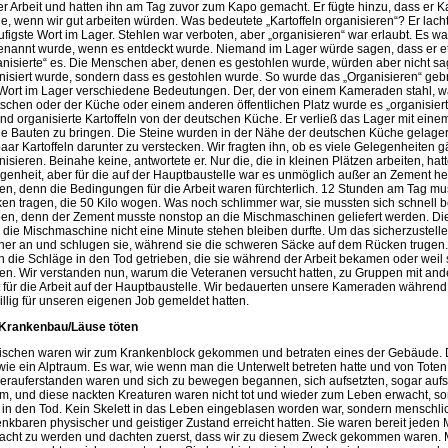
er Arbeit und hatten ihn am Tag zuvor zum Kapo gemacht. Er fügte hinzu, dass er Kar
e, wenn wir gut arbeiten würden. Was bedeutete „Kartoffeln organisieren“? Er lacht
ufigste Wort im Lager. Stehlen war verboten, aber „organisieren“ war erlaubt. Es wa
enannt wurde, wenn es entdeckt wurde. Niemand im Lager würde sagen, dass er et
anisierte“ es. Die Menschen aber, denen es gestohlen wurde, würden aber nicht sa
nisiert wurde, sondern dass es gestohlen wurde. So wurde das „Organisieren“ gebra
Wort im Lager verschiedene Bedeutungen. Der, der von einem Kameraden stahl, wa
schen oder der Küche oder einem anderen öffentlichen Platz wurde es „organisiert
und organisierte Kartoffeln von der deutschen Küche. Er verließ das Lager mit ein
die Bauten zu bringen. Die Steine wurden in der Nähe der deutschen Küche gelagert 
paar Kartoffeln darunter zu verstecken. Wir fragten ihn, ob es viele Gelegenheiten
nisieren. Beinahe keine, antwortete er. Nur die, die in kleinen Plätzen arbeiten, h
genheit, aber für die auf der Hauptbaustelle war es unmöglich außer an Zement 
ten, denn die Bedingungen für die Arbeit waren fürchterlich. 12 Stunden am Tag 
en tragen, die 50 Kilo wogen. Was noch schlimmer war, sie mussten sich schnell
ben, denn der Zement musste nonstop an die Mischmaschinen geliefert werden. Di
 die Mischmaschine nicht eine Minute stehen bleiben durfte. Um das sicherzustelle
er an und schlugen sie, während sie die schweren Säcke auf dem Rücken truge
h die Schläge in den Tod getrieben, die sie während der Arbeit bekamen oder weil s
ten. Wir verstanden nun, warum die Veteranen versucht hatten, zu Gruppen mit 
t für die Arbeit auf der Hauptbaustelle. Wir bedauerten unsere Kameraden während 
willig für unseren eigenen Job gemeldet hatten.
Krankenbau/Läuse töten
ischen waren wir zum Krankenblock gekommen und betraten eines der Gebäude. De
wie ein Alptraum. Es war, wie wenn man die Unterwelt betreten hatte und von Toten
erauferstanden waren und sich zu bewegen begannen, sich aufsetzten, sogar aufs
m, und diese nackten Kreaturen waren nicht tot und wieder zum Leben erwacht, 
in den Tod. Kein Skelett in das Leben eingeblasen worden war, sondern menschli
nkbaren physischer und geistiger Zustand erreicht hatten. Sie waren bereit jed
acht zu werden und dachten zuerst, dass wir zu diesem Zweck gekommen waren.