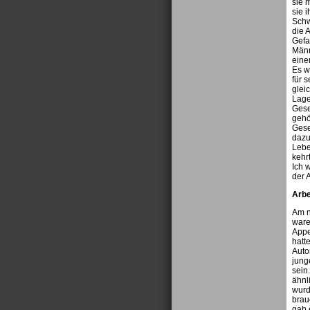
sie 
sie 
Schw
die 
Gefa
Männ
eine
Es w
für 
glei
Lage
Gese
gehö
Gese
dazu
Lebe
kehr
Ich 
der 
Arbe
Am n
ware
Appe
hatt
Auto
jung
sein.
ähnl
wurd
brau
gab 