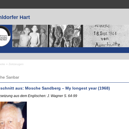
ldorfer Hart
seite
»
Zeitzeugen
 sind hier
he Sanbar
schnitt aus: Mosche Sandberg – My longest year (1968)
setzung aus dem Englischen: J. Wagner S. 64-99