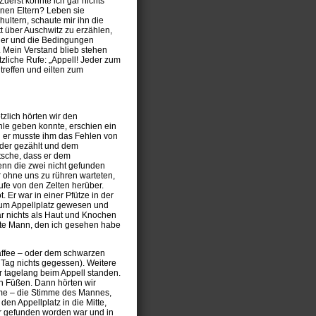
“ Zuerst konnte ich gar nichts
inen Eltern? Leben sie
ultern, schaute mir ihn die
t über Auschwitz zu erzählen,
hier und die Bedingungen
. Mein Verstand blieb stehen
ötzliche Rufe: „Appell! Jeder zum
treffen und eilten zum
tzlich hörten wir den
hle geben konnte, erschien ein
und er musste ihm das Fehlen von
eder gezählt und dem
tsche, dass er dem
enn die zwei nicht gefunden
 ohne uns zu rühren warteten,
fe von den Zelten herüber.
 Er war in einer Pfütze in der
zum Appellplatz gewesen und
r nichts als Haut und Knochen
 tote Mann, den ich gesehen habe
affee – oder dem schwarzen
Tag nichts gegessen). Weitere
r tagelang beim Appell standen.
en Füßen. Dann hörten wir
mme – die Stimme des Mannes,
en Appellplatz in die Mitte,
r gefunden worden war und in