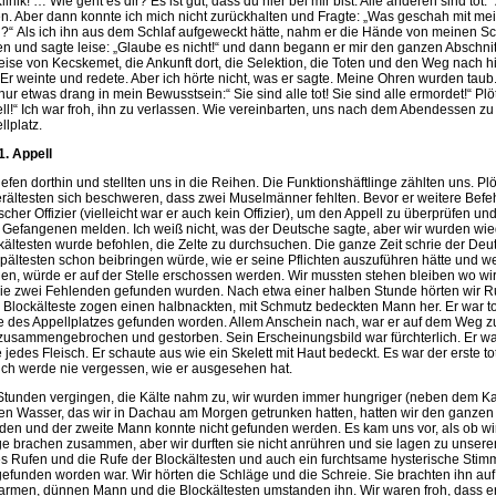
linik! … Wie geht es dir? Es ist gut, dass du hier bei mir bist. Alle anderen sind tot.
n. Aber dann konnte ich mich nicht zurückhalten und Fragte: „Was geschah mit me
?“ Als ich ihn aus dem Schlaf aufgeweckt hätte, nahm er die Hände von meinen Sch
n und sagte leise: „Glaube es nicht!“ und dann begann er mir den ganzen Abschnit
reise von Kecskemet, die Ankunft dort, die Selektion, die Toten und den Weg nach 
. Er weinte und redete. Aber ich hörte nicht, was er sagte. Meine Ohren wurden taub
nur etwas drang in mein Bewusstsein:“ Sie sind alle tot! Sie sind alle ermordet!“ Pl
ll!“ Ich war froh, ihn zu verlassen. Wie vereinbarten, uns nach dem Abendessen zu 
llplatz.
1. Appell
liefen dorthin und stellten uns in die Reihen. Die Funktionshäftlinge zählten uns. Plö
rältesten sich beschweren, dass zwei Muselmänner fehlten. Bevor er weitere Befe
scher Offizier (vielleicht war er auch kein Offizier), um den Appell zu überprüfen 
 Gefangenen melden. Ich weiß nicht, was der Deutsche sagte, aber wir wurden wi
kältesten wurde befohlen, die Zelte zu durchsuchen. Die ganze Zeit schrie der Deu
ältesten schon beibringen würde, wie er seine Pflichten auszuführen hätte und w
en, würde er auf der Stelle erschossen werden. Wir mussten stehen bleiben wo wir
die zwei Fehlenden gefunden wurden. Nach etwa einer halben Stunde hörten wir Ru
 Blockälteste zogen einen halbnackten, mit Schmutz bedeckten Mann her. Er war tot.
 des Appellplatzes gefunden worden. Allem Anschein nach, war er auf dem Weg 
zusammengebrochen und gestorben. Sein Erscheinungsbild war fürchterlich. Er wa
 jedes Fleisch. Er schaute aus wie ein Skelett mit Haut bedeckt. Es war der erste
ich werde nie vergessen, wie er ausgesehen hat.
Stunden vergingen, die Kälte nahm zu, wir wurden immer hungriger (neben dem K
en Wasser, das wir in Dachau am Morgen getrunken hatten, hatten wir den ganzen 
den und der zweite Mann konnte nicht gefunden werden. Es kam uns vor, als ob wi
ge brachen zusammen, aber wir durften sie nicht anrühren und sie lagen zu unser
es Rufen und die Rufe der Blockältesten und auch ein furchtsame hysterische Sti
gefunden worden war. Wir hörten die Schläge und die Schreie. Sie brachten ihn auf d
armen, dünnen Mann und die Blockältesten umstanden ihn. Wir waren froh, dass e