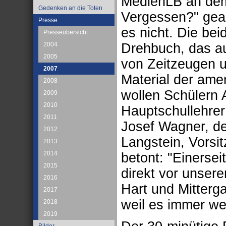
MedienLB an dem 
Gedenken an die Toten
Vergessen?" gear
Presse
es nicht. Die bei
Presseübersicht
2004
Drehbuch, das a
2005
von Zeitzeugen 
2007
Material der ame
2008
wollen Schülern A
2009
2010
Hauptschullehrer
2011
Josef Wagner, de
2012
Langstein, Vorsi
2013
2014
betont: "Einersei
2015
direkt vor unser
2016
Hart und Mitterga
2017
weil es immer we
2018
2019