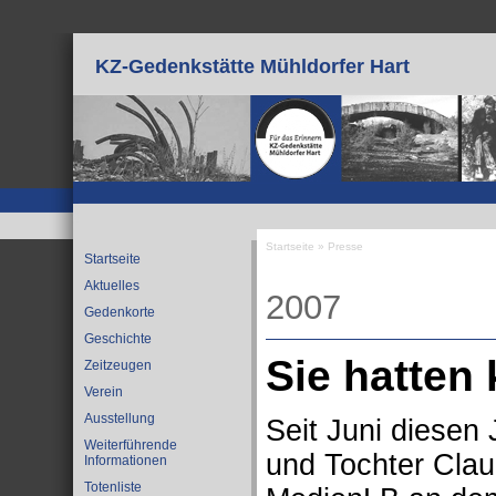
Direkt zum Inhalt
KZ-Gedenkstätte Mühldorfer Hart
Startseite
»
Presse
Startseite
Sie sind hier
Aktuelles
2007
Gedenkorte
Geschichte
Sie hatten
Zeitzeugen
Verein
Ausstellung
Seit Juni diesen
Weiterführende
und Tochter Claud
Informationen
Totenliste