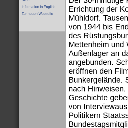
Der 30-minütige F
Bilder
Information in English
Errichtung der K
Zur neuen Webseite
Mühldorf. Tausen
von 1944 bis En
des Rüstungsbunk
Mettenheim und W
Außenlager an d
angebunden. Sch
eröffnen den Fil
Bunkergelände. S
nach Hinweisen, 
Geschichte geben
von Interviewaus
Politikern Staat
Bundestagsmitgl