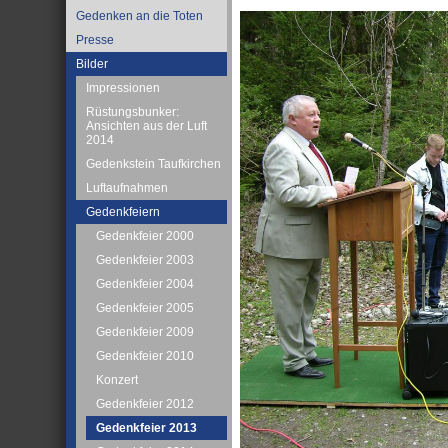
Gedenken an die Toten
Presse
Bilder
Impressionen
Rüstungsbunker:
Ansichten aus der Luft
2014
Gedenkstein Taufkirchen
Luftaufnahmen
Gedenkfeiern
Gedenkfeier 2000
Gedenkfeier 2003
Gedenkfeier 2004
Gedenkfeier 2005
Gedenkfeier 2009
Gedenkfeier 2010
Konzert
Gedenkfeier 2012
Gedenkfeier 2013