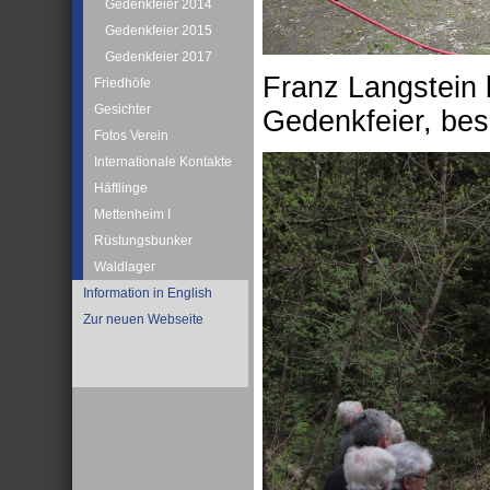
Gedenkfeier 2014
Gedenkfeier 2015
Gedenkfeier 2017
Franz Langstein 
Friedhöfe
Gesichter
Gedenkfeier, bes
Fotos Verein
Internationale Kontakte
Häftlinge
Mettenheim I
Rüstungsbunker
Waldlager
Information in English
Zur neuen Webseite