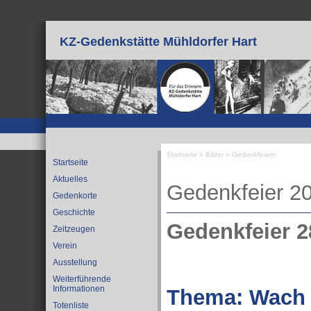
Direkt zum Inhalt
KZ-Gedenkstätte Mühldorfer Hart
Startseite
»
Bilder
»
Gedenkfeiern
Startseite
Sie sind hier
Aktuelles
Gedenkfeier 2
Gedenkorte
Geschichte
Gedenkfeier 2
Zeitzeugen
Verein
Ausstellung
Weiterführende
Informationen
Thema: Wach 
Totenliste