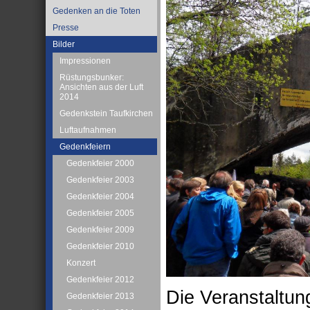
Gedenken an die Toten
Presse
Bilder
Impressionen
Rüstungsbunker:
Ansichten aus der Luft
2014
Gedenkstein Taufkirchen
Luftaufnahmen
Gedenkfeiern
Gedenkfeier 2000
Gedenkfeier 2003
Gedenkfeier 2004
Gedenkfeier 2005
Gedenkfeier 2009
Gedenkfeier 2010
Konzert
Gedenkfeier 2012
Die Veranstaltun
Gedenkfeier 2013