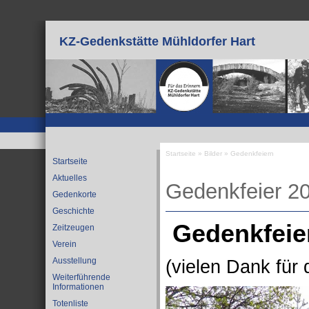
Direkt zum Inhalt
KZ-Gedenkstätte Mühldorfer Hart
Startseite
»
Bilder
»
Gedenkfeiern
Startseite
Sie sind hier
Aktuelles
Gedenkfeier 2
Gedenkorte
Geschichte
Gedenkfeier
Zeitzeugen
Verein
Ausstellung
(vielen Dank für 
Weiterführende
Informationen
Totenliste