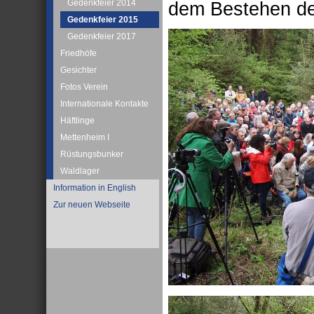
Gedenkfeier 2014
dem Bestehen de
Gedenkfeier 2015
Gedenkfeier 2017
Friedhöfe
Gesichter
Fotos Verein
Internationale Kontakte
Häftlinge
Mettenheim I
Rüstungsbunker
Waldlager
Information in English
Zur neuen Webseite