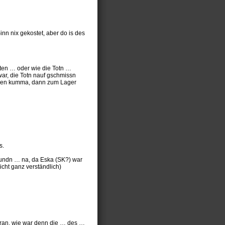
nn nix gekostet, aber do is des
oten … oder wie die Totn …
ar, die Totn nauf gschmissn
Leben kumma, dann zum Lager
s.
 kundn … na, da Eska (SK?) war
icht ganz verständlich)
ran, wie war denn die … des …