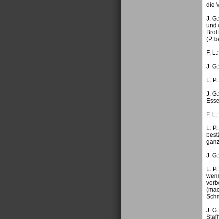
die 
J. G
und 
Brot
(P. 
F. L
J. G.
L. P
J. G
Esse
F. L
L. P
best
ganz
J. G
L. P
wenn
vorb
(mac
Schn
J. G
Staf