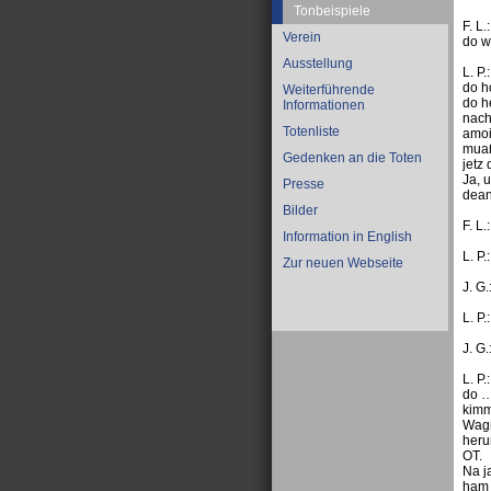
Tonbeispiele
F. L
Verein
do w
Ausstellung
L. P
do h
Weiterführende
do h
Informationen
nach
Totenliste
amoi
muaß
Gedenken an die Toten
jetz
Ja, 
Presse
dean
Bilder
F. L
Information in English
L. P
Zur neuen Webseite
J. G
L. P
J. G
L. P
do …
kimm
Wagn
heru
OT.
Na j
ham 