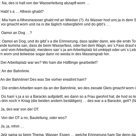
.: Na, des is halt von der Wasserleitung abzapft worn …
.: Habt´s a … Athesn ghabt?
.: Mia ham a Athesnwasser ghabt mit an Wiedan (?). As Wasser hod uns ja in dem Si
 voi gmacht worn und na is die täglich nübergfahrn und do gibt’s …
.: Oamoi an Dog …?
.: Oamoi an Dog, und do gibt´s a die Erinnerung, dass später dann, wie die erstn T
ande kumma san, dass de beim Wasserfass, oder bei dem Wagn, wo´s Fass drauf w
 und vom Arbeitsplatz, meistens san´s ja am Arbeitsplatz tot umkippt oder um´s 
rn worn und teilweise sogar dann no weida in des Massengrab hin.
.: Der Arbeitsplatz war wo? Wo ham die Häftlinge gearbeitet?
.: An der Bahnlinie.
.. An der Bahnlinie! Des was Sie vorher erwähnt ham?
.: Die ersten Arbeiten warn da an der Bahnlinie, wo des zwoate Gleis gmacht worn i
.: Do ham´s ja a so a Barackn aufgstellt, wo dann so a Frau gwohnt hat, de hod so
 drin noch´n Kriag (die beiden andern bestätigen) … des war a a Barackn, gell? (N
: Ja, des war von der OT.
.: Von der OT a no, Bauleitung, oder wos?
.: Ja, ja, mhm …
.: Jetz sama so beim Thema: Wasser, Essen … welche Erinnerung ham Sie denn da