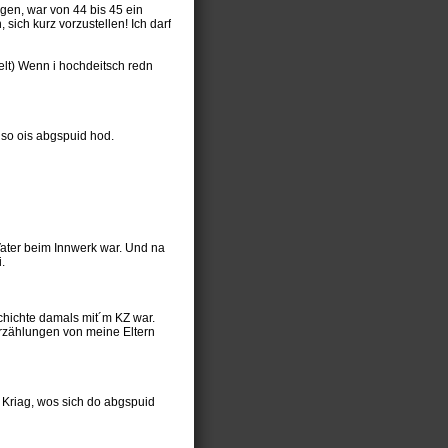
gen, war von 44 bis 45 ein
sich kurz vorzustellen! Ich darf
chelt) Wenn i hochdeitsch redn
 so ois abgspuid hod.
Vater beim Innwerk war. Und na
.
schichte damals mit´m KZ war.
Erzählungen von meine Eltern
´n Kriag, wos sich do abgspuid