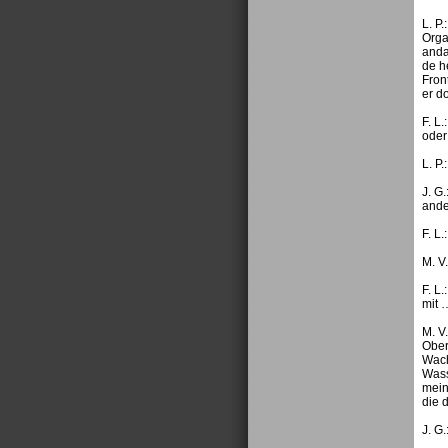
L. P
Orga
anda
de h
Fron
er d
F. L
oder
L. P
J. G
ande
F. L
M. V
F. L
mit 
M. V
Ober
Wach
Wass
mein
die 
J. G