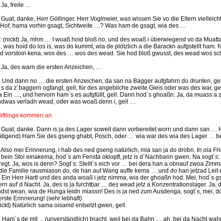
: Ja, freile …
.: Guat, danke, Herr Göllinger. Herr Voglmeier, was wissen Sie vo die Eltern vielleich
Hof, hama vorhin gsagt, Sichtweite …? Was ham de gsagt, wia des …
.: (nickt) Ja, mhm … I woaß hoid bloß no, und des woaß i überwiegend vo da Muatta
, was hoid do los is, was do kummt, wia de plötzlich a die Barackn aufgstellt ham. 
ed vorstoin kena, wos des … wos des wead. Sie hod bloß gwusst, des wead wos sc
.: Ja, des warn die ersten Anzeichen, …
.: Und dann no … die ersten Anzeichen, da san na Bagger aufgfahrn do drunten, g
s da z´baggern ogfangt, gell, für des angebliche zweite Gleis oder was des war, gel
a Ein …, und hervorn ham´s es aufgfüllt, gell. Dann hod´s ghoaßn: Ja, da muass a z
ndwas verladn wead, oder was woaß denn i, gell …
 Häftlinge kommen an
.: Guat, danke. Dann is ja des Lager soweit dann vorbereitet worn und dann san … H
ätigend) Ham Sie des gseng ghabt, Posch, oder … wia war des wia des Lager … bef
.: Also mei Erinnerung, i hab des ned gseng natürlich, mia san ja do drobn. In oia Fr
 bein Stoi einakema, hod´s am Fensta oklopft, jetz is d´Nachbarin gwen. Na sogt´s: 
regt. Ja, wos is denn? Sogt´s: Stellt´s eich vor … bei dera han a obnauf zwoa Zi
die Familie rausmiassn do, de han auf Wang auffe kema … und do han jetzad Leit 
. Ein Herr Hartl und des anda woaß i jetz nimma, wia der ghoaßn hod. Mei, hod´s g
ern auf´d Nacht. Ja, des is ja furchtbar … des wead jetz a Konzentrationslager. Ja, 
dst wean, wia de Hunga leidn miassn! Des is ja ned zum Ausdenga, sogt´s, mei, do
erste Erinnerung! (sehr lebhaft)
nickt) Natürlich sama oisamd entsetzt gwen, gell.
.: Ham´s de mit …(unverständlich) bracht, weil bei da Bahn … ah, bei da Nacht wa