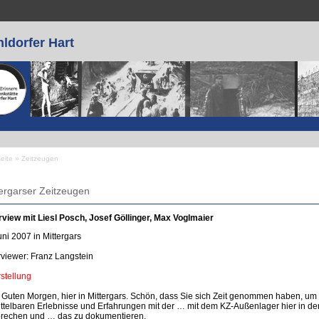
ldorfer Hart
seite
»
Zeitzeugen
 sind hier
tergarser Zeitzeugen
rview mit Liesl Posch, Josef Göllinger, Max Voglmaier
uni 2007 in Mittergars
rviewer: Franz Langstein
rstellung
.: Guten Morgen, hier in Mittergars. Schön, dass Sie sich Zeit genommen haben, um
ttelbaren Erlebnisse und Erfahrungen mit der … mit dem KZ-Außenlager hier in de
rechen und … das zu dokumentieren.