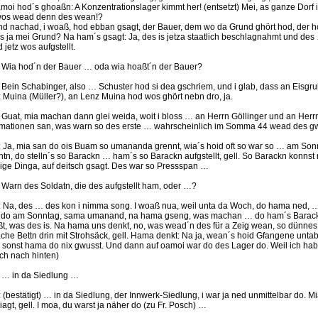
amoi hod´s ghoaßn: A Konzentrationslager kimmt her! (entsetzt) Mei, as ganze Dorf is
wos wead denn des wean!?
nd nachad, i woaß, hod ebban gsagt, der Bauer, dem wo da Grund ghört hod, der h
is ja mei Grund? Na ham´s gsagt: Ja, des is jetza staatlich beschlagnahmt und des
 jetz wos aufgstellt.
.: Wia hod´n der Bauer … oda wia hoaßt´n der Bauer?
.: Bein Schabinger, also … Schuster hod si dea gschriem, und i glab, dass an Eisgr
 Muina (Müller?), an Lenz Muina hod wos ghört nebn dro, ja.
.: Guat, mia machan dann glei weida, woit i bloss … an Herrn Göllinger und an Herr
rmationen san, was warn so des erste … wahrscheinlich im Somma 44 wead des gw
.: Ja, mia san do ois Buam so umananda grennt, wia´s hoid oft so war so … am S
ntn, do stelln´s so Barackn … ham´s so Barackn aufgstellt, gell. So Barackn konns
ige Dinga, auf deitsch gsagt. Des war so Pressspan …
.: Warn des Soldatn, die des aufgstellt ham, oder …?
.: Na, des … des kon i nimma song. I woaß nua, weil unta da Woch, do hama ned, 
 do am Sonntag, sama umanand, na hama gseng, was machan … do ham´s Barackn a
t, was des is. Na hama uns denkt, no, was wead´n des für a Zeig wean, so dünnes
ache Bettn drin mit Strohsäck, gell. Hama denkt: Na ja, wean´s hoid Gfangene untab
 sonst hama do nix gwusst. Und dann auf oamoi war do des Lager do. Weil ich ha
ich nach hinten)
.: … in da Siedlung …
.: (bestätigt) … in da Siedlung, der Innwerk-Siedlung, i war ja ned unmittelbar do. M
iagt, gell. I moa, du warst ja näher do (zu Fr. Posch) …