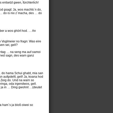
 entsetzt gwen, fürchterlich!
od gsagt: Ja, wos machts´n do,
 … do is nix z´macha, des … do
uber a wos ghört hod. … An
n Voglmeier no fragn: Was eire
en sei, gell?
onntag … na seng ma auf oamoi
t ned sagn, des warn ganz
… do hama Schui ghabt, mia san
ufgstellt, gell! Ja, koana hod
 Zeig do. Und na warn so
ringa, oda irgendwos, gell.
b ja in … Ding gwohnt …(deutet
ia ham´s ja bloß oiwei so