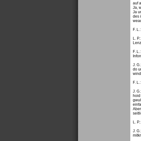
auf 
Ja, 
Ja u
des 
wead
F. L
L. P
Lenz
F. L
Info
J. G
do u
wind
F. L
J. G
hoid
gwuß
einf
Aber
seitl
L. P
J. G
mitkr