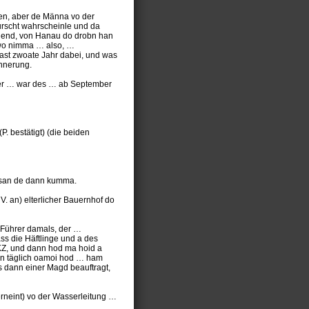
en, aber de Männa vo der
wurscht wahrscheinle und da
Gegend, von Hanau do drobn han
wo nimma … also, …
fast zwoate Jahr dabei, und was
innerung.
ager … war des … ab September
. bestätigt) (die beiden
 san de dann kumma.
V. an) elterlicher Bauernhof do
-Führer damals, der …
ss die Häftlinge und a des
KZ, und dann hod ma hoid a
ann täglich oamoi hod … ham
s dann einer Magd beauftragt,
erneint) vo der Wasserleitung …