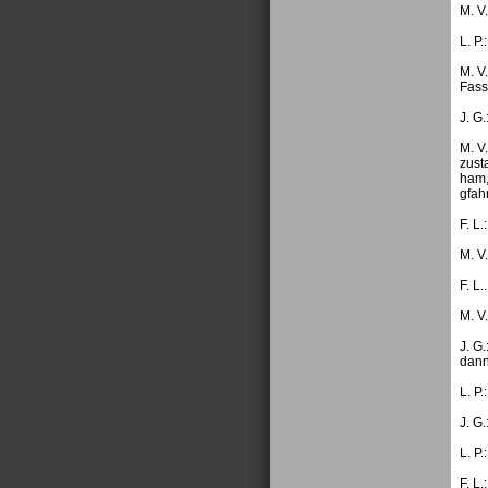
M. V
L. P
M. V
Fass
J. G
M. V
zust
ham,
gfah
F. L
M. V
F. L
M. V
J. G
dann
L. P.
J. G
L. P
F. L