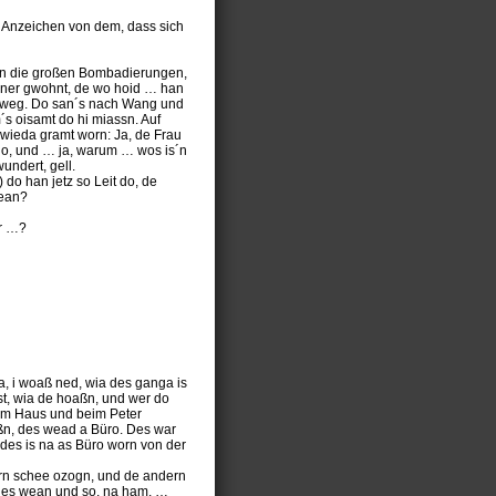
n Anzeichen von dem, dass sich
hen die großen Bombadierungen,
hner gwohnt, de wo hoid … han
weg. Do san´s nach Wang und
´s oisamt do hi miassn. Auf
wieda gramt worn: Ja, de Frau
o, und … ja, warum … wos is´n
undert, gell.
 do han jetz so Leit do, de
wean?
er …?
, i woaß ned, wia des ganga is
t, wia de hoaßn, und wer do
edm Haus und beim Peter
n, des wead a Büro. Des war
 des is na as Büro worn von der
arn schee ozogn, und de andern
 des wean und so, na ham, …