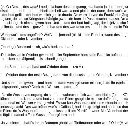
.: (zu G.) Des … des woaß i ned, mia ham des ned gseng, mia hama ja do drobn gw
nisation … und der oane, Hartl, die Leit warn a ned gleich, der oane, dem war´s 
, der hod gelittn, der hod wirklich gelittn drunta. De warn do von da Frankfurter 
ergwen, de san so Kriegsbeschädigte gwen, de ham do Postn macha miassn. De 
tdienst tauglich nimma gwen han. Und … und der hod hoit gsagt, der is jetza scho 
o mitmacht und des is ganz furchtbar und des war unsa erste … des is mei erste Er
.: Wann war´n des ungefähr? Weiß des jemand (blickt in die Runde), wann des L
 Oktober … oder November …
.: (überlegt) Bestimmt … ah, wia´s herkema han?
.: Des miassad in Oktober gwen sei … im September ham´s die Barackn aufbaut … (P
rn nicken bestätigend) … is schnell ganga …
.: … im September aufbaut und Oktober dann … (zu V.)
.: … Oktober dann der erste Bezug dann von die Insassn … so Oktober, November
.: Und san de do gwen … und ham die dann versorgt wean miassn, is do Ihr (spricht 
… eigspannt gwesn? Denk ma, Wasser … oder …?
.: Ja, die Wasserversorgung, do san´s … wahrscheinlich war´s der Halm (?) der KZ
führer … der is kumma und hod zu meine Eltern gsagt, sie miassn dafür sorgen, da
personal mit Wasser versorgt wird. Es war koa Wasseranschluss vorhandn beim 
erfass gmacht. Des war früher war´s a Odlfassl, hod des greinigt und hod also d
e Eltern do ´s Wasser rüberbringa miassn mit am Pferdlfuhrwerk. Mei Vater hod de
do täglich oamoi a Fass Wasser rübergfahrn hod.
.: Ja vo eierm … habt´s ihr an Brunnen ghabt, an Tiefbrunnen oder was? Oder (V. v