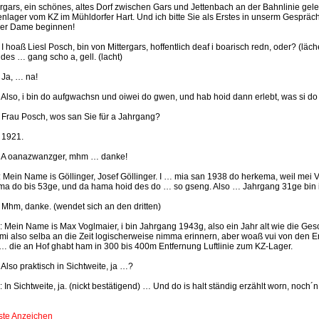
ergars, ein schönes, altes Dorf zwischen Gars und Jettenbach an der Bahnlinie gele
nlager vom KZ im Mühldorfer Hart. Und ich bitte Sie als Erstes in unserm Gespräch, 
der Dame beginnen!
.: I hoaß Liesl Posch, bin von Mittergars, hoffentlich deaf i boarisch redn, oder? (lä
des … gang scho a, gell. (lacht)
: Ja, … na!
.: Also, i bin do aufgwachsn und oiwei do gwen, und hab hoid dann erlebt, was si do
.: Frau Posch, wos san Sie für a Jahrgang?
: 1921.
.: A oanazwanzger, mhm … danke!
.: Mein Name is Göllinger, Josef Göllinger. I … mia san 1938 do herkema, weil mei 
ma do bis 53ge, und da hama hoid des do … so gseng. Also … Jahrgang 31ge bin i
.: Mhm, danke. (wendet sich an den dritten)
.: Mein Name is Max Voglmaier, i bin Jahrgang 1943g, also ein Jahr alt wie die Ge
mi also selba an die Zeit logischerweise nimma erinnern, aber woaß vui von den 
… die an Hof ghabt ham in 300 bis 400m Entfernung Luftlinie zum KZ-Lager.
: Also praktisch in Sichtweite, ja …?
.: In Sichtweite, ja. (nickt bestätigend) … Und do is halt ständig erzählt worn, noch
Erste Anzeichen