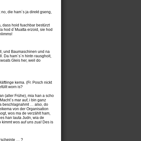
t no, die ham´s ja direkt gseng,
, dass hoid fuachbar bestürzt
Na hod d´Muatta erzoid, sie hod
hlimms!
ell, und Baumaschinen und na
l. Da ham´s´n hintn rausghoit,
woats Gleis her, weil do
äftlinge kema. (Fr. Posch nickt
üllt worn is?
ian (aller Frühe), mia han a scho
Macht´s mar auf, i bin ganz
mma beschlagnahmt … also, do
eikema von der Organisation
sogt, wos ma de verzählt ham,
des han lauta Judn, wia de
 kimmt wos auf uns zua! Des is
hrscheinle … ?