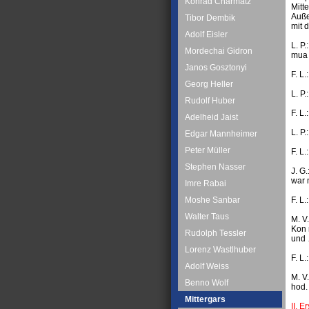
Konrad Charmatz
Mitt
Auße
Tibor Dembik
mit 
Adolf Eisler
L. P
Mordechai Gidron
mua 
Janos Gosztonyi
F. L.
Georg Heller
L. P
Rudolf Huber
F. L
Adelheid Jaist
L. P.
Edgar Mannheimer
Peter Müller
F. L
Stephen Nasser
J. G
war 
Imre Rabai
F. L
Moshe Sanbar
Walter Taus
M. V
Kon 
Rudolph Tessler
und 
Lorenz Wastlhuber
F. L.
Adolf Weiss
M. V
Benno Wolf
hod.
Mittergars
II. 