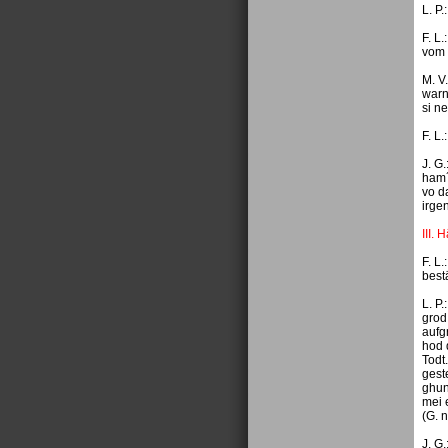
L. P.
F. L
vom 
M. V
warn
si n
F. L
J. G
ham´
vo d
irge
III.
F. L
best
L. P
grod
aufg
hod 
Todt
gest
ghun
mei 
(G. 
J. G