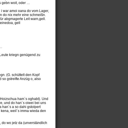
s gebn woit, oder …
ub i war amoi oana do vom Lager,
in do nix mehr eine schmeißn.
ür abgmagerte Leit warn,gell.
 einedoa, gell
 …
 Leute kriegn genügend zu
n. (G. schüttelt den Kopf
so gstreifte Anzüg o, also
…
t: Hoizschua ham´s oghabt). Und
e, und do han´s oiwei bei uns
han´s a so dahi gstolpert
 kena, weil´s imma wieda den
 do wo jetz da (unverständlich