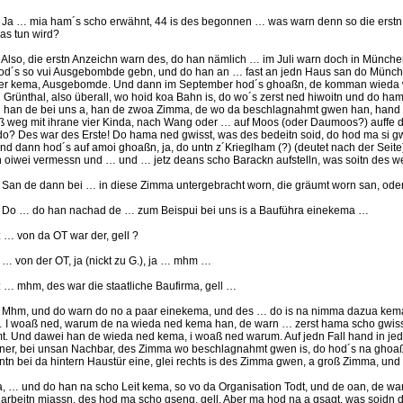
.: Ja … mia ham´s scho erwähnt, 44 is des begonnen … was warn denn so die erst
as tun wird?
.: Also, die erstn Anzeichn warn des, do han nämlich … im Juli warn doch in Münc
od´s so vui Ausgebombde gebn, und do han an … fast an jedn Haus san do Münc
er kema, Ausgebomde. Und dann im September hod´s ghoaßn, de komman wieda 
 Grünthal, also überall, wo hoid koa Bahn is, do wo´s zerst ned hiwoitn und do ham
 han de bei uns a, han de zwoa Zimma, de wo da beschlagnahmt gwen han, hand 
 weg mit ihrane vier Kinda, nach Wang oder … auf Moos (oder Daumoos?) auffe d
 do? Des war des Erste! Do hama ned gwisst, was des bedeitn soid, do hod ma si gw
und dann hod´s auf amoi ghoaßn, ja, do untn z´Krieglham (?) (deutet nach der Seite)
 oiwei vermessn und … und … jetz deans scho Barackn aufstelln, was soitn des 
.: San de dann bei … in diese Zimma untergebracht worn, die gräumt worn san, od
.: Do … do han nachad de … zum Beispui bei uns is a Bauführa einekema …
.: … von da OT war der, gell ?
.: … von der OT, ja (nickt zu G.), ja … mhm …
.: … mhm, des war die staatliche Baufirma, gell …
.: Mhm, und do warn do no a paar einekema, und des … do is na nimma dazua kema
 I woaß ned, warum de na wieda ned kema han, de warn … zerst hama scho gwiss
t. Und dawei han de wieda ned kema, i woaß ned warum. Auf jedn Fall hand in j
er, bei unsan Nachbar, des Zimma wo beschlagnahmt gwen is, do hod´s na ghoaß
ntn bei da hintern Haustür eine, glei rechts is des Zimma gwen, a groß Zimma, und
a, … und do han na scho Leit kema, so vo da Organisation Todt, und de oan, de w
arbeitn miassn, des hod ma scho gseng, gell. Aber ma hod na a gsagt, was soidn