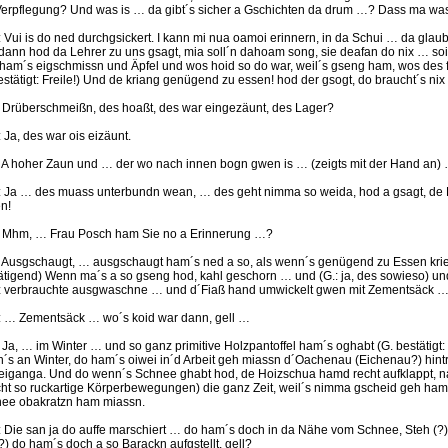
Verpflegung? Und was is … da gibt´s sicher a Gschichten da drum …? Dass ma wa
.: Vui is do ned durchgsickert. I kann mi nua oamoi erinnern, in da Schui … da gla
dann hod da Lehrer zu uns gsagt, mia soll´n dahoam song, sie deafan do nix … so
 ham´s eigschmissn und Äpfel und wos hoid so do war, weil´s gseng ham, wos des f
bestätigt: Freile!) Und de kriang genügend zu essen! hod der gsogt, do braucht´s nix
.: Drüberschmeißn, des hoaßt, des war eingezäunt, des Lager?
: Ja, des war ois eizäunt.
.: A hoher Zaun und … der wo nach innen bogn gwen is … (zeigts mit der Hand an)
.: Ja … des muass unterbundn wean, … des geht nimma so weida, hod a gsagt, de
n!
.: Mhm, … Frau Posch ham Sie no a Erinnerung …?
.: Ausgschaugt, … ausgschaugt ham´s ned a so, als wenn´s genügend zu Essen krieg
ätigend) Wenn ma´s a so gseng hod, kahl geschorn … und (G.: ja, des sowieso) und 
 verbrauchte ausgwaschne … und d´Fiaß hand umwickelt gwen mit Zementsäck 
.: … Zementsäck … wo´s koid war dann, gell …
.: Ja, … im Winter … und so ganz primitive Holzpantoffel ham´s oghabt (G. bestätig
´s an Winter, do ham´s oiwei in´d Arbeit geh miassn d´Oachenau (Eichenau?) hintr
eiganga. Und do wenn´s Schnee ghabt hod, de Hoizschua hamd recht aufklappt, na 
ht so ruckartige Körperbewegungen) die ganz Zeit, weil´s nimma gscheid geh ham
ee obakratzn ham miassn.
.: Die san ja do auffe marschiert … do ham´s doch in da Nähe vom Schnee, Steh (?),
f?) do ham´s doch a so Barackn aufgstellt, gell?