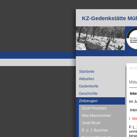
Direkt zum Inhalt
KZ-Gedenkstätte Müh
Start
Startseite
Sie
Aktuelles
Mit
Gedenkorte
Inte
Geschichte
Zeitzeugen
im J
Erich Finsches
Inte
Max Mannheimer
I. Vo
Josef Brust
F. L
E. u. J. Buchner
unmi
besp