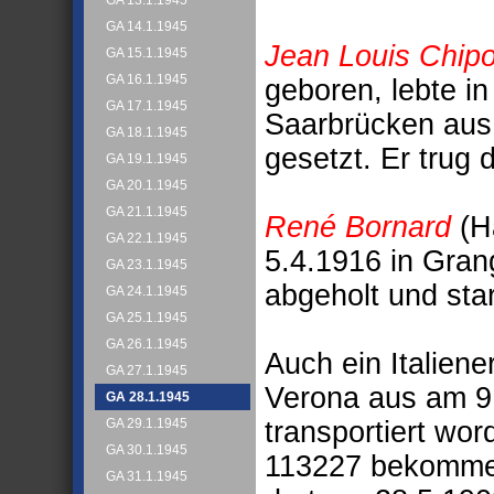
GA 13.1.1945
GA 14.1.1945
Jean Louis Chipo
GA 15.1.1945
GA 16.1.1945
geboren, lebte i
GA 17.1.1945
Saarbrücken aus
GA 18.1.1945
gesetzt. Er trug
GA 19.1.1945
GA 20.1.1945
GA 21.1.1945
René Bornard
(H
GA 22.1.1945
5.4.1916 in Gran
GA 23.1.1945
abgeholt und star
GA 24.1.1945
GA 25.1.1945
GA 26.1.1945
Auch ein Italiene
GA 27.1.1945
Verona aus am 9
GA 28.1.1945
transportiert wo
GA 29.1.1945
GA 30.1.1945
113227 bekomme
GA 31.1.1945