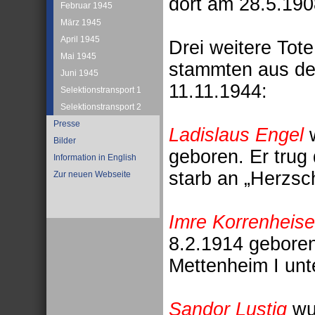
dort am 28.5.19
Februar 1945
März 1945
April 1945
Drei weitere Tot
Mai 1945
stammten aus de
Juni 1945
11.11.1944:
Selektionstransport 1
Selektionstransport 2
Presse
Ladislaus Engel
w
Bilder
geboren. Er trug
Information in English
starb an „Herzs
Zur neuen Webseite
Imre Korrenheise
8.2.1914 gebore
Mettenheim I un
Sandor Lustig
wu