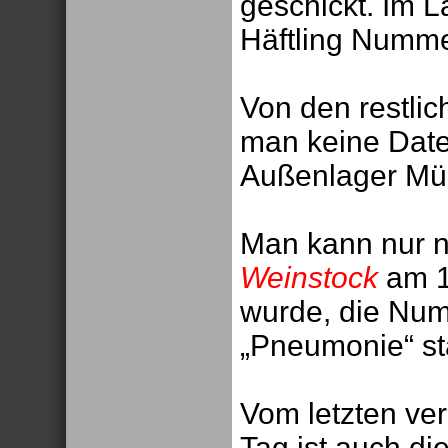
geschickt. Im L
Häftling Numme
Von den restlic
man keine Date
Außenlager Müh
Man kann nur 
Weinstock
am 1
wurde, die Num
„Pneumonie“ st
Vom letzten ve
Tag ist auch d