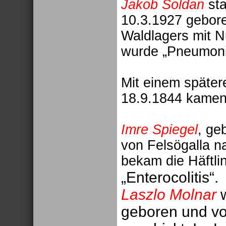
Jakob Soldan
sta
10.3.1927 gebor
Waldlagers mit 
wurde „Pneumonie
Mit einem später
18.9.1844 kamen
Imre Spiegel
, ge
von Felsögalla 
bekam die Häftl
„
Enterocolitis
“.
Laszlo Molnar
w
geboren und vo