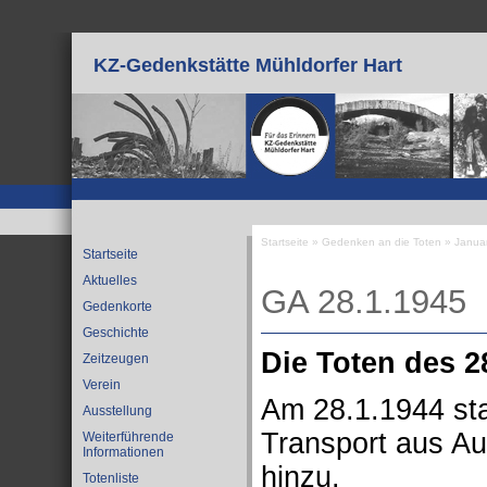
Direkt zum Inhalt
KZ-Gedenkstätte Mühldorfer Hart
Startseite
»
Gedenken an die Toten
»
Janua
Startseite
Sie sind hier
Aktuelles
GA 28.1.1945
Gedenkorte
Geschichte
Die Toten des 2
Zeitzeugen
Verein
Am 28.1.1944 sta
Ausstellung
Transport aus Au
Weiterführende
Informationen
hinzu.
Totenliste