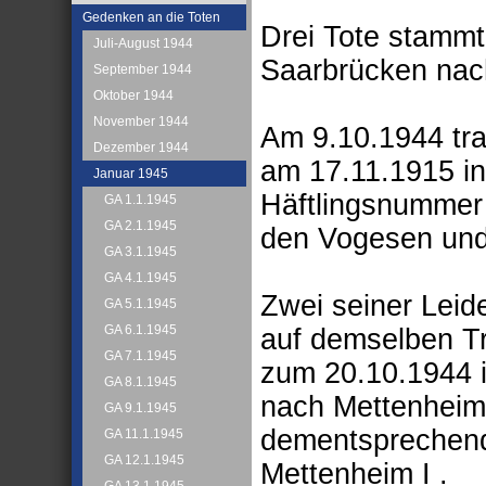
Gedenken an die Toten
Drei Tote stammt
Juli-August 1944
Saarbrücken nach
September 1944
Oktober 1944
November 1944
Am 9.10.1944 tr
Dezember 1944
am 17.11.1915 i
Januar 1945
Häftlingsnummer 
GA 1.1.1945
GA 2.1.1945
den Vogesen und
GA 3.1.1945
GA 4.1.1945
Zwei seiner Lei
GA 5.1.1945
GA 6.1.1945
auf demselben Tr
GA 7.1.1945
zum 20.10.1944 i
GA 8.1.1945
nach Mettenheim 
GA 9.1.1945
dementsprechend
GA 11.1.1945
GA 12.1.1945
Mettenheim I .