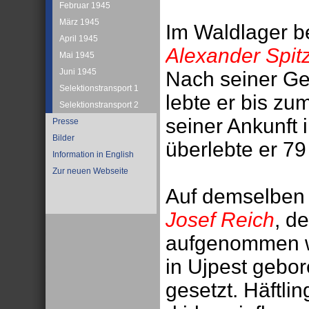
Februar 1945
März 1945
Im Waldlager be
April 1945
Alexander Spit
Mai 1945
Juni 1945
Nach seiner Ge
Selektionstransport 1
lebte er bis zu
Selektionstransport 2
seiner Ankunft
Presse
Bilder
überlebte er 79 
Information in English
Zur neuen Webseite
Auf demselben 
Josef Reich
, d
aufgenommen w
in Ujpest gebor
gesetzt. Häftl