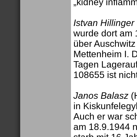
„kidney inflam
Istvan Hillinger
wurde dort am
über Auschwitz
Mettenheim I. 
Tagen Lagerauf
108655 ist nich
Janos Balasz
(
in
Kiskunfeleg
Auch er war sc
am 18.9.1944 