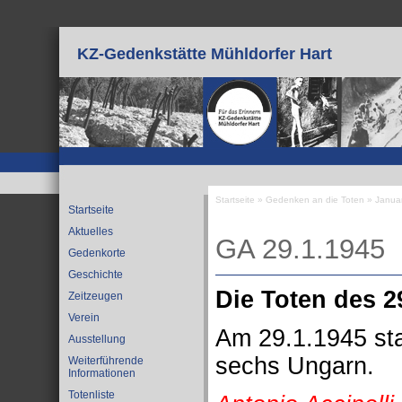
Direkt zum Inhalt
KZ-Gedenkstätte Mühldorfer Hart
Startseite
»
Gedenken an die Toten
»
Janua
Startseite
Sie sind hier
Aktuelles
GA 29.1.1945
Gedenkorte
Geschichte
Die Toten des 2
Zeitzeugen
Verein
Am 29.1.1945 sta
Ausstellung
sechs Ungarn.
Weiterführende
Informationen
Totenliste