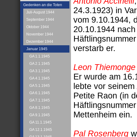
Antonio Accinelli
Gedenken an die Toten
24.3.1923) in Va
Juli-August 1944
vom 9.10.1944, 
September 1944
20.10.1944 nach 
Oktober 1944
November 1944
Häftlingsnummer
Dezember 1944
verstarb er.
Januar 1945
GA 1.1.1945
GA 2.1.1945
Leon Thiemonge
GA 3.1.1945
Er wurde am 16.
GA 4.1.1945
lebte vor seinem
GA 5.1.1945
GA 6.1.1945
Petite Raon (in 
GA 7.1.1945
Häftlingsnummer 
GA 8.1.1945
Mettenheim ein.
GA 9.1.1945
GA 11.1.1945
GA 12.1.1945
Pal Rosenberg
wa