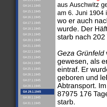
GA 13.1.1945
aus Auschwitz g
GA 14.1.1945
am 6. Juni 1904 
GA 15.1.1945
GA 16.1.1945
wo er auch nach
GA 17.1.1945
wurde. Der Häf
GA 18.1.1945
GA 19.1.1945
starb nach 202 
GA 20.1.1945
GA 21.1.1945
Geza Grünfeld
GA 22.1.1945
GA 23.1.1945
gewesen, als e
GA 24.1.1945
eintraf. Er wu
GA 25.1.1945
GA 26.1.1945
geboren und leb
GA 27.1.1945
Abtransport. Im 
GA 28.1.1945
87975 176 Tage 
GA 29.1.1945
GA 30.1.1945
starb.
GA 31.1.1945