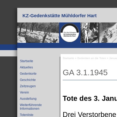
Direkt zum Inhalt
KZ-Gedenkstätte Mühldorfer Hart
Startseite
»
Gedenken an die Toten
»
Janua
Startseite
Sie sind hier
Aktuelles
GA 3.1.1945
Gedenkorte
Geschichte
Zeitzeugen
Verein
Tote des 3. Jan
Ausstellung
Weiterführende
Informationen
Drei Verstorben
Totenliste