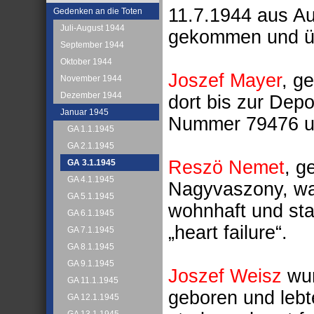
11.7.1944 aus A
Gedenken an die Toten
Juli-August 1944
gekommen und üb
September 1944
Oktober 1944
Joszef Mayer
, g
November 1944
Dezember 1944
dort bis zur Depo
Januar 1945
Nummer 79476 und
GA 1.1.1945
GA 2.1.1945
Reszö Nemet
, g
GA 3.1.1945
GA 4.1.1945
Nagyvaszony, war
GA 5.1.1945
wohnhaft und sta
GA 6.1.1945
„heart failure“.
GA 7.1.1945
GA 8.1.1945
GA 9.1.1945
Joszef Weisz
wur
GA 11.1.1945
geboren und lebt
GA 12.1.1945