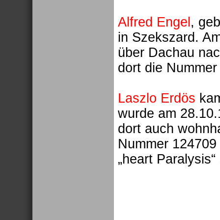
Alfred Engel
, ge
in Szekszard. A
über Dachau nac
dort die Nummer
Laszlo Erdös
kam
wurde am 28.10.
dort auch wohnhaf
Nummer 124709 u
„heart Paralysis“ 