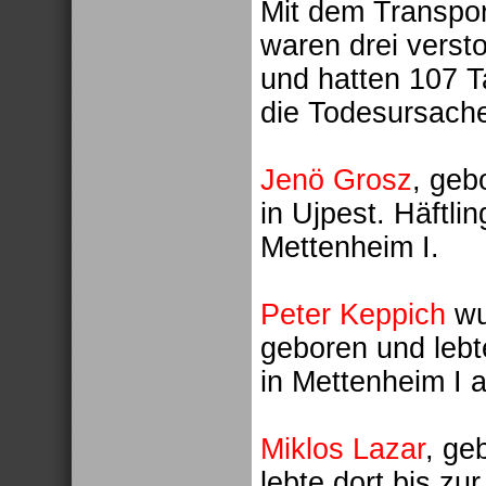
Mit dem Transpo
waren drei vers
und hatten 107 T
die Todesursach
Jenö Grosz
, geb
in Ujpest. Häftl
Mettenheim I.
Peter Keppich
wu
geboren und lebte
in Mettenheim I 
Miklos Lazar
, ge
lebte dort bis zu