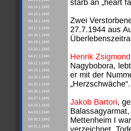
starb an „heart fa
GA 13.1.1945
GA 14.1.1945
GA 15.1.1945
Zwei Verstorben
GA 16.1.1945
27.7.1944 aus A
GA 17.1.1945
GA 18.1.1945
Überlebenszeitr
GA 19.1.1945
GA 20.1.1945
Henrik Zsigmond
GA 21.1.1945
GA 22.1.1945
Nagybobora, lebt
GA 23.1.1945
er mit der Numme
GA 24.1.1945
„Herzschwäche“.
GA 25.1.1945
GA 26.1.1945
GA 27.1.1945
Jakob Bartori
, g
GA 28.1.1945
Balassagyarmat, 
GA 29.1.1945
Mettenheim I wa
GA 30.1.1945
GA 31.1.1945
verzeichnet. To