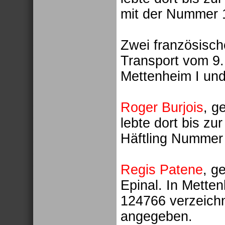
mit der Nummer 1
Zwei französisc
Transport vom 9
Mettenheim I und
Roger Burjois
, g
lebte dort bis z
Häftling Nummer 
Regis Patene
, g
Epinal. In Mette
124766 verzeichn
angegeben.