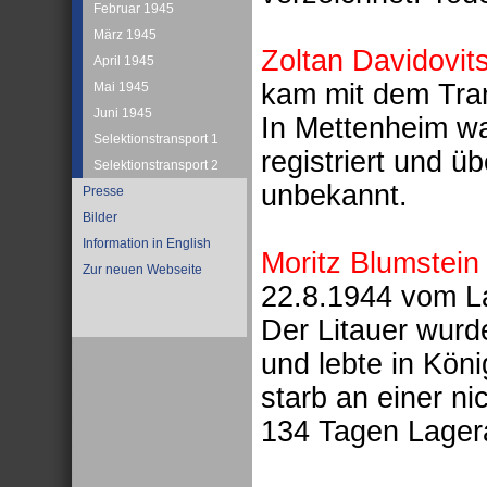
Februar 1945
März 1945
Zoltan Davidovit
April 1945
kam mit dem Tra
Mai 1945
Juni 1945
In Mettenheim w
Selektionstransport 1
registriert und 
Selektionstransport 2
unbekannt.
Presse
Bilder
Information in English
Moritz Blumstein
Zur neuen Webseite
22.8.1944 vom La
Der Litauer wurd
und lebte in Kön
starb an einer n
134 Tagen Lagera