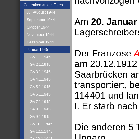
nachvollzogen 
Gedenken an die Toten
Juli-August 1944
Am
20. Januar
September 1944
Oktober 1944
Lagerschreiber
November 1944
Dezember 1944
Januar 1945
Der Franzose
A
GA 1.1.1945
am 20.12.1912 
GA 2.1.1945
Saarbrücken a
GA 3.1.1945
GA 4.1.1945
transportiert, 
GA 5.1.1945
114401 und lan
GA 6.1.1945
GA 7.1.1945
I. Er starb nac
GA 8.1.1945
GA 9.1.1945
Die anderen 5 
GA 11.1.1945
GA 12.1.1945
Ungarn.