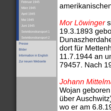
Februar 1945
amerikanischen
März 1945
April 1945
Mai 1945
Mor Löwinger
s
Juni 1945
19.3.1893 gebo
Selektionstransport 1
Dunaszherdahel
Selektionstransport 2
Presse
dort für Metten
Bilder
11.7.1944 an u
Information in English
Zur neuen Webseite
79457. Nach 19
Johann Mittel
Wojan geboren 
über Auschwitz
wo er am 6.8.1