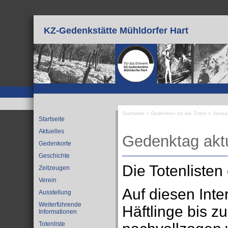
Direkt zum Inhalt
KZ-Gedenkstätte Mühldorfer Hart
Startseite
»
Gedenken an die Toten
»
Janua
Startseite
Sie sind hier
Aktuelles
Gedenktag aktu
Gedenkorte
Geschichte
Die Totenlisten
Zeitzeugen
Verein
Auf diesen Inte
Ausstellung
Weiterführende
Häftlinge bis z
Informationen
Totenliste