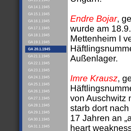
GA 13.1.1945
GA 14.1.1945
GA 15.1.1945
Endre Bojar
, g
GA 16.1.1945
wurde am 18.9.
GA 17.1.1945
GA 18.1.1945
Mettenheim I ver
GA 19.1.1945
Häftlingsnumm
GA 20.1.1945
Außenlager.
GA 21.1.1945
GA 22.1.1945
GA 23.1.1945
Imre Krausz
, g
GA 24.1.1945
GA 25.1.1945
Häftlingsnumm
GA 26.1.1945
von Auschwitz 
GA 27.1.1945
starb dort nac
GA 28.1.1945
GA 29.1.1945
17 Jahren an „
GA 30.1.1945
heart weakness)
GA 31.1.1945