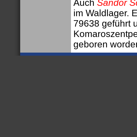
Auch
Sandor S
im Waldlager. 
79638 geführt 
Komaroszentpe
geboren worde