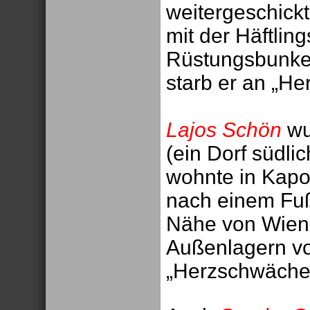
weitergeschick
mit der Häftli
Rüstungsbunker
starb er an „H
Lajos Schön
wu
(ein Dorf südli
wohnte in Kapo
nach einem Fuß
Nähe von Wien 
Außenlagern vo
„Herzschwäch